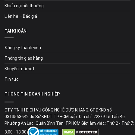
Khiếu nại bồi thường
Liên hệ – Báo giá
TÀI KHOẢN
Đăng ký thành viên
Thông tin giao hàng
Khuyến mãi hot
Tin tức
THÔNG TIN DOANH NGHIỆP
CTY TNHH DỊCH VỤ CÔNG NGHỆ ĐỨC KHANG. GPĐKKD số
0313563642 do Sở KHĐT TP.HCM cấp. Địa chỉ: 223/9 Lê Tấn Bê,
Phường An Lạc, Quận Bình Tân, TP.HCM Giờ làm việc: Thứ 2 - Thứ 7:
8:00 - 18:00