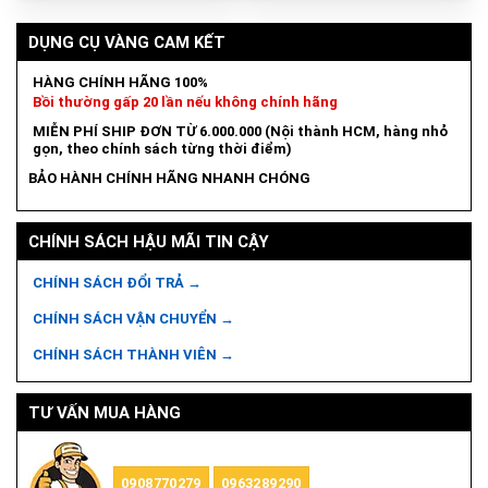
DỤNG CỤ VÀNG CAM KẾT
HÀNG CHÍNH HÃNG 100%
Bồi thường gấp 20 lần nếu không chính hãng
MIỄN PHÍ SHIP ĐƠN TỪ 6.000.000 (Nội thành HCM, hàng nhỏ
gọn, theo chính sách từng thời điểm)
BẢO HÀNH CHÍNH HÃNG NHANH CHÓNG
CHÍNH SÁCH HẬU MÃI TIN CẬY
CHÍNH SÁCH ĐỔI TRẢ →
CHÍNH SÁCH VẬN CHUYỂN →
CHÍNH SÁCH THÀNH VIÊN →
TƯ VẤN MUA HÀNG
0908770279
0963289290