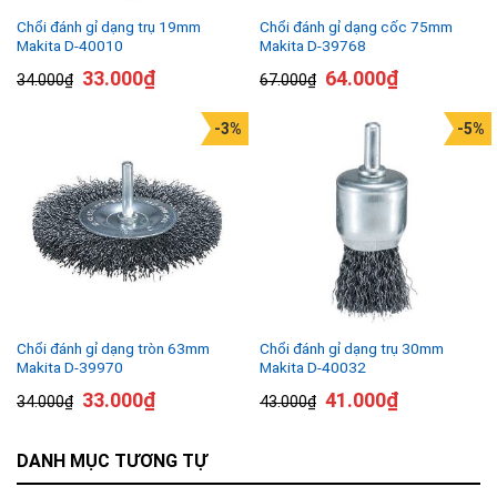
Chổi đánh gỉ dạng trụ 19mm
Chổi đánh gỉ dạng cốc 75mm
Makita D-40010
Makita D-39768
33.000
₫
64.000
₫
34.000
₫
67.000
₫
-3%
-5%
Chổi đánh gỉ dạng tròn 63mm
Chổi đánh gỉ dạng trụ 30mm
Makita D-39970
Makita D-40032
33.000
₫
41.000
₫
34.000
₫
43.000
₫
DANH MỤC TƯƠNG TỰ