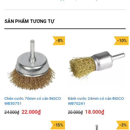
SẢN PHẨM TƯƠNG TỰ
-8%
-10%
Chén cước 70mm có cán INGCO
Bánh cước 24mm có cán INGCO
WB30751
WB70241
22.000
₫
18.000
₫
24.000
₫
20.000
₫
-15%
-3%