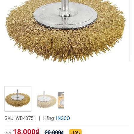
SKU:
WB40751
Hãng:
INGCO
18.000
₫
20.000
Giá:
₫
-10%