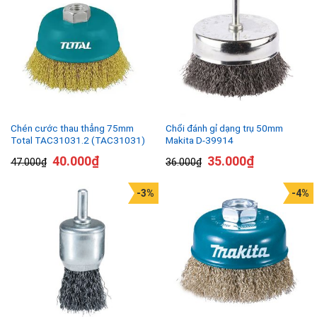
Chén cước thau thẳng 75mm
Chổi đánh gỉ dạng trụ 50mm
Total TAC31031.2 (TAC31031)
Makita D-39914
40.000
₫
35.000
₫
47.000
₫
36.000
₫
-3%
-4%