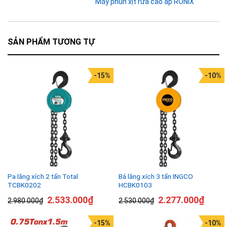
Máy phun xịt rửa cao áp RONIX
SẢN PHẨM TƯƠNG TỰ
-15%
-10%
Pa lăng xích 2 tấn Total
Bá lăng xích 3 tấn INGCO
TCBK0202
HCBK0103
2.533.000
₫
2.277.000
₫
2.980.000
₫
2.530.000
₫
-15%
-10%