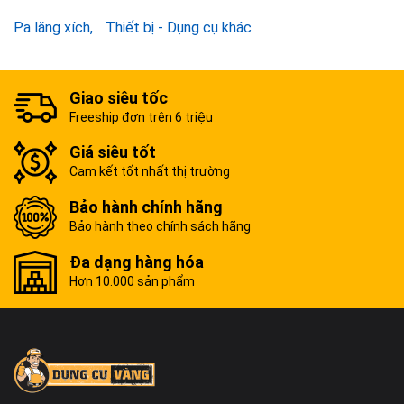
Pa lăng xích
Thiết bị - Dụng cụ khác
Giao siêu tốc
Freeship đơn trên 6 triệu
Giá siêu tốt
Cam kết tốt nhất thị trường
Bảo hành chính hãng
Bảo hành theo chính sách hãng
Đa dạng hàng hóa
Hơn 10.000 sản phẩm