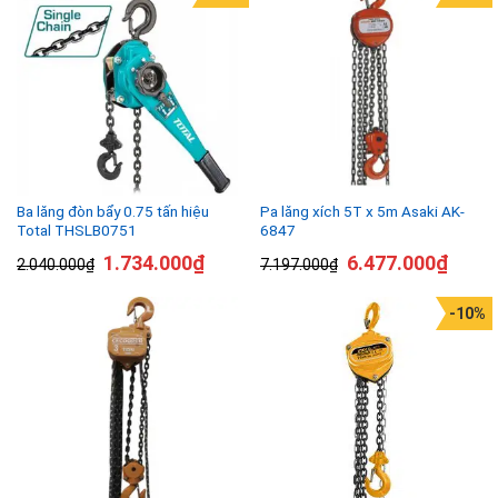
Ba lăng đòn bẩy 0.75 tấn hiệu
Pa lăng xích 5T x 5m Asaki AK-
Total THSLB0751
6847
1.734.000
₫
6.477.000
₫
2.040.000
₫
7.197.000
₫
-10%