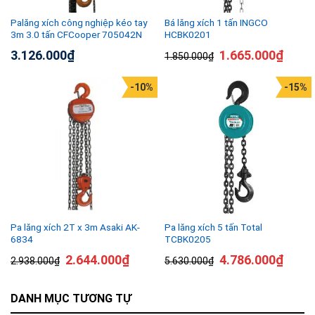
Palăng xích công nghiệp kéo tay
Bá lăng xích 1 tấn INGCO
3m 3.0 tấn CFCooper 705042N
HCBK0201
3.126.000
₫
1.665.000
₫
1.850.000
₫
-10%
-15%
Pa lăng xích 2T x 3m Asaki AK-
Pa lăng xích 5 tấn Total
6834
TCBK0205
2.644.000
₫
4.786.000
₫
2.938.000
₫
5.630.000
₫
DANH MỤC TƯƠNG TỰ