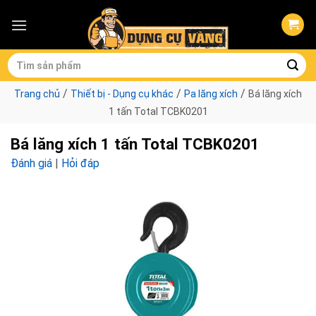
Skip
to
content
Tìm
kiếm:
/
/
/
Trang chủ
Thiết bị - Dụng cụ khác
Pa lăng xích
Bá lăng xích
1 tấn Total TCBK0201
Bá lăng xích 1 tấn Total TCBK0201
Đánh giá
|
Hỏi đáp