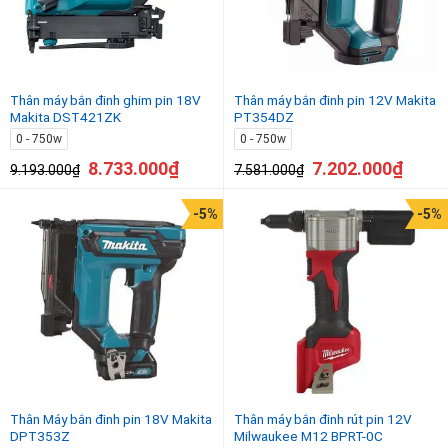
Thân máy bắn đinh ghim pin 18V
Thân máy bắn đinh pin 12V Makita
Makita DST421ZK
PT354DZ
0 - 750w
0 - 750w
8.733.000
₫
7.202.000
₫
9.193.000
₫
7.581.000
₫
-5%
-5%
Thân Máy bắn đinh pin 18V Makita
Thân máy bắn đinh rút pin 12V
DPT353Z
Milwaukee M12 BPRT-0C