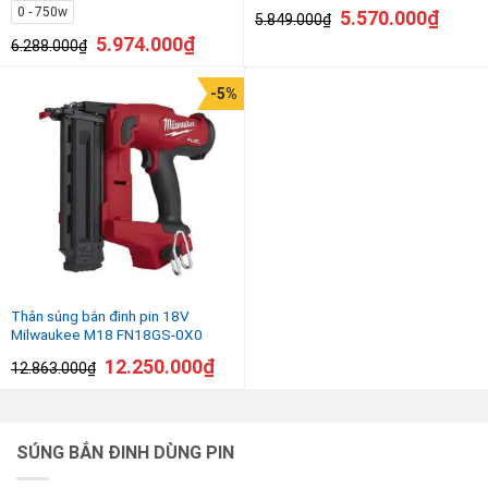
0 - 750w
5.570.000
₫
5.849.000
₫
5.974.000
₫
6.288.000
₫
-5%
Thân súng bắn đinh pin 18V
Milwaukee M18 FN18GS-0X0
12.250.000
₫
12.863.000
₫
SÚNG BẮN ĐINH DÙNG PIN