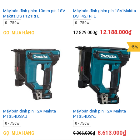
Máy bắn đinh ghim 10mm pin 18V
Máy bắn đinh ghim pin 18V Makita
Makita DST121RFE
DST421RFE
0 - 750w
0 - 750w
12.188.000
₫
12.829.000
₫
GỌI MUA HÀNG
-5%
Máy bắn đinh pin 12V Makita
Máy bắn đinh pin 12V Makita
PT354DSAJ
PT354DSYJ
0 - 750w
0 - 750w
8.613.000
₫
9.066.000
₫
GỌI MUA HÀNG