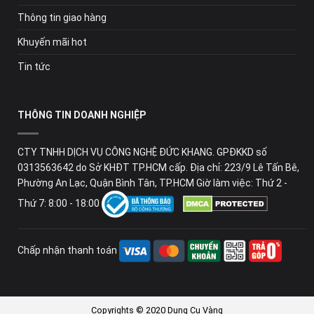
Thông tin giao hàng
Khuyến mãi hot
Tin tức
THÔNG TIN DOANH NGHIỆP
CTY TNHH DỊCH VỤ CÔNG NGHỆ ĐỨC KHANG. GPĐKKD số
0313563642 do Sở KHĐT TP.HCM cấp. Địa chỉ: 223/9 Lê Tấn Bê,
Phường An Lạc, Quận Bình Tân, TP.HCM Giờ làm việc: Thứ 2 -
Thứ 7: 8:00 - 18:00
Chấp nhận thanh toán
Copyrights © 2020 Dụng Cụ Vàng