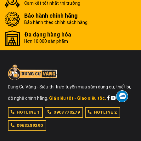
Cam kết tốt nhất thị trường
Bảo hành chính hãng
Bảo hành theo chính sách hãng
Đa dạng hàng hóa
Hơn 10.000 sản phẩm
Dụng Cụ Vàng - Siêu thị trực tuyến mua sắm dụng cụ, thiết bị,
đồ nghề chính hãng.
Giá siêu tốt - Giao siêu tốc.
HOTLINE 1
0908770279
HOTLINE 2
0963289290