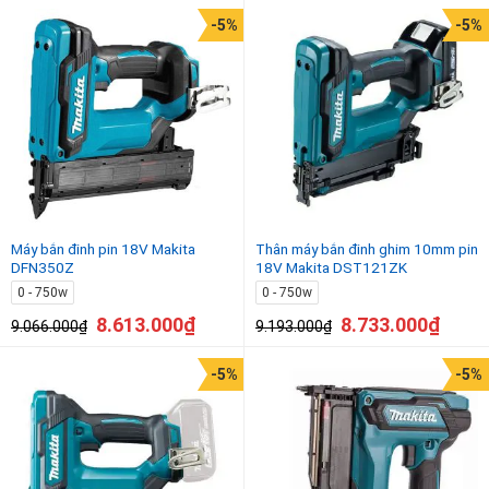
-5%
-5%
Máy bắn đinh pin 18V Makita
Thân máy bắn đinh ghim 10mm pin
DFN350Z
18V Makita DST121ZK
0 - 750w
0 - 750w
8.613.000
₫
8.733.000
₫
9.066.000
₫
9.193.000
₫
-5%
-5%