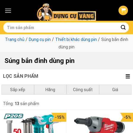
Skip
to
content
Tìm
kiếm:
/
/
/
Trang chủ
Dụng cụ pin
Thiết bị khác dùng pin
Súng bắn đinh
dùng pin
Súng bắn đinh dùng pin
LỌC SẢN PHẨM
Sắp xếp
Hãng
Công suất
Giá
Mặc định
Makita
0 - 750w
0
₫
-
1.000.000
₫
Milwaukee
Tổng:
13
sản phẩm
Giá thấp đến cao
1.000.000
₫
-
3.000.000
₫
-15%
-5%
Giá cao đến thấp
3.000.000
₫
-
10.000.000
₫
10.000.000
₫
-
12.250.000
₫