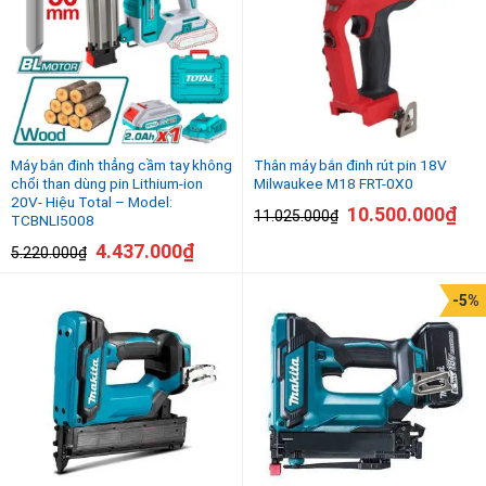
Máy bắn đinh thẳng cầm tay không
Thân máy bắn đinh rút pin 18V
chổi than dùng pin Lithium-ion
Milwaukee M18 FRT-0X0
20V- Hiệu Total – Model:
10.500.000
₫
11.025.000
₫
TCBNLI5008
4.437.000
₫
5.220.000
₫
-5%