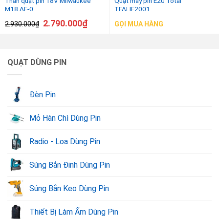
Thân quạt pin 18V Milwaukee
Quạt máy pin E20 Total
M18 AF-0
TFALIE2001
2.790.000
₫
2.930.000
₫
GỌI MUA HÀNG
QUẠT DÙNG PIN
Đèn Pin
Mỏ Hàn Chì Dùng Pin
Radio - Loa Dùng Pin
Súng Bắn Đinh Dùng Pin
Súng Bắn Keo Dùng Pin
Thiết Bị Làm Ấm Dùng Pin