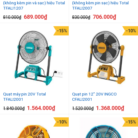
(không kèm pin và sạc) hiệu Total
(không kèm pin sạc) hiệu Total
TFALI1207
TFALI2007
689.000
₫
706.000
₫
810.000
₫
830.000
₫
-15%
-10%
Quạt máy pin 20V Total
Quạt pin 12″ 20V INGCO
TFALI2001
CFALI2001
1.564.000
₫
1.368.000
₫
1.840.000
₫
1.520.000
₫
-10%
-15%