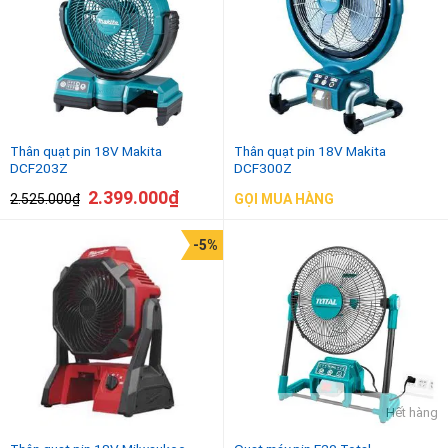
Thân quạt pin 18V Makita
Thân quạt pin 18V Makita
DCF203Z
DCF300Z
2.399.000
₫
2.525.000
₫
GỌI MUA HÀNG
-5%
Hết hàng