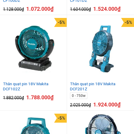
CF100DZ
CF101DZ
1.072.000
₫
1.524.000
₫
1.128.000
₫
1.604.000
₫
-5%
-5%
Thân quạt pin 18V Makita
Thân quạt pin 18V Makita
DCF102Z
DCF201Z
0 - 750w
1.788.000
₫
1.882.000
₫
1.924.000
₫
2.025.000
₫
-5%