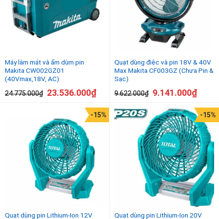
Máy làm mát và ấm dùm pin
Quạt dùng điệc và pin 18V & 40V
Makita CW002GZ01
Max Makita CF003GZ (Chưa Pin &
(40Vmax,18V, AC)
Sạc)
23.536.000
₫
9.141.000
₫
24.775.000
₫
9.622.000
₫
-15%
-15%
Quạt dùng pin Lithium-Ion 12V
Quạt dùng pin Lithium‑Ion 20V