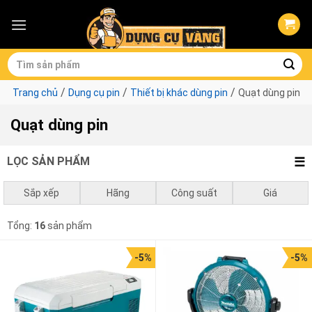
Skip
to
content
Tìm
kiếm:
/
/
/
Trang chủ
Dụng cụ pin
Thiết bị khác dùng pin
Quạt dùng pin
Quạt dùng pin
LỌC SẢN PHẨM
Sắp xếp
Hãng
Công suất
Giá
Mặc định
Makita
0 - 750w
0
₫
-
1.000.000
₫
Total
Tổng:
16
sản phẩm
Giá thấp đến cao
Ingco
1.000.000
₫
-
3.000.000
₫
Milwaukee
-5%
-5%
Giá cao đến thấp
3.000.000
₫
-
10.000.000
₫
10.000.000
₫
-
2.790.000
₫