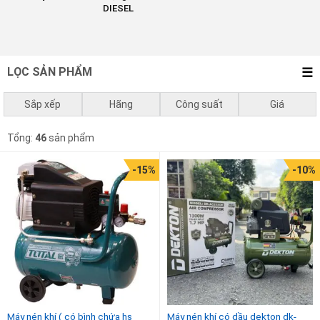
DIESEL
LỌC SẢN PHẨM
Sắp xếp
Hãng
Công suất
Giá
Mặc định
Total
0 - 750w
0
₫
-
1.000.000
₫
Ingco
Tổng:
46
sản phẩm
Giá thấp đến cao
DCA
1050w - 1500w
1.000.000
₫
-
3.000.000
₫
Stanley
-15%
-10%
Giá cao đến thấp
Pegasus
3.000.000
₫
-
10.000.000
₫
Dewalt
Wing
10.000.000
₫
-
67.620.000
₫
Máy nén khí ( có bình chứa hs
Máy nén khí có dầu dekton dk-