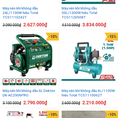
Máy nén khí không dầu
Máy nén khí không dầu
24L/1100W hiệu Total
50L/1200W hiệu Total
TCS1110242T
TCS1120508T
2.627.000
₫
3.834.000
₫
3.090.000
₫
4.510.000
₫
-10%
-15%
Máy nén khí không dầu 6L Dekton
Máy nén khí không dầu 6L/1100W
DK-AC2906PRO
hiệu Total TCS1110062T
2.790.000
₫
2.210.000
₫
3.100.000
₫
2.600.000
₫
-10%
-10%