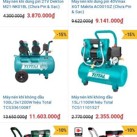
Máy nén khi dùng pin 21V Dekton
Máy nén khí dùng pin 40Vmax
M21-NK01BL (Chưa Pin & Sạc)
XGT Makita AC001GZ (Chưa Pin
& Sạc)
3.870.000
₫
4.300.000
₫
9.141.000
₫
9.622.000
₫
-15%
-15%
Máy nén khí không dầu
Máy nén khí không dầu
100L/3x1200W hiệu Total
15L/1100W hiệu Total
TCS3361008T
TCS1110152T
11.603.000
₫
2.355.000
₫
13.650.000
₫
2.770.000
₫
-10%
-10%