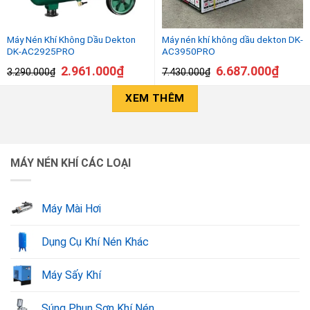
Máy Nén Khí Không Dầu Dekton
Máy nén khí không dầu dekton DK-
DK-AC2925PRO
AC3950PRO
2.961.000
₫
6.687.000
₫
3.290.000
₫
7.430.000
₫
XEM THÊM
MÁY NÉN KHÍ CÁC LOẠI
Máy Mài Hơi
Dụng Cụ Khí Nén Khác
Máy Sấy Khí
Súng Phun Sơn Khí Nén