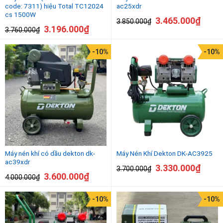
code: 7311) hiệu Total TC12024
ac25xdr
cs 1500W
3.465.000
₫
3.850.000
₫
3.196.000
₫
3.760.000
₫
-10%
-10%
Máy nén khí có dầu dekton dk-
Máy Nén Khí Dekton DK-AC3925
ac39xdr
3.330.000
₫
3.700.000
₫
3.600.000
₫
4.000.000
₫
-10%
-10%