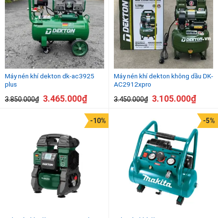
Máy nén khí dekton dk-ac3925
Máy nén khí dekton không dầu DK-
plus
AC2912xpro
3.465.000
₫
3.105.000
₫
3.850.000
₫
3.450.000
₫
-10%
-5%