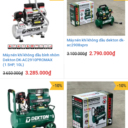
Máy nén khí không dầu dekton dk-
ac2908xpro
2.790.000
₫
3.100.000
₫
Máy nén khí không dầu bình nhôm
Dekton DK-AC2910PROMAX
(1.5HP, 10L)
3.285.000
₫
3.650.000
₫
-10%
-10%