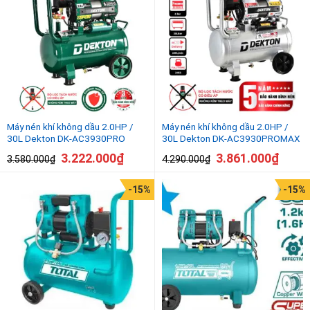
Máy nén khí không dầu 2.0HP /
Máy nén khí không dầu 2.0HP /
30L Dekton DK-AC3930PRO
30L Dekton DK-AC3930PROMAX
3.222.000
₫
3.861.000
₫
3.580.000
₫
4.290.000
₫
-15%
-15%