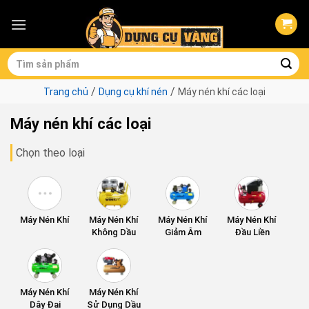
Skip
to
content
Tìm
kiếm:
/
/
Trang chủ
Dụng cụ khí nén
Máy nén khí các loại
Máy nén khí các loại
Chọn theo loại
Máy Nén Khí
Máy Nén Khí
Máy Nén Khí
Máy Nén Khí
Không Dầu
Giảm Âm
Đầu Liền
Máy Nén Khí
Máy Nén Khí
Dây Đai
Sử Dụng Dầu