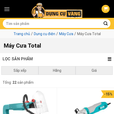
Skip
to
content
Tìm
kiếm:
/
/
/
Trang chủ
Dụng cụ điện
Máy Cưa
Máy Cưa Total
Máy Cưa Total
LỌC SẢN PHẨM
Sắp xếp
Hãng
Giá
Mặc định
Total
0
₫
-
1.000.000
₫
Tổng:
22
sản phẩm
Giá thấp đến cao
1.000.000
₫
-
3.000.000
₫
-15%
Giá cao đến thấp
3.000.000
₫
-
10.000.000
₫
10.000.000
₫
-
0
₫