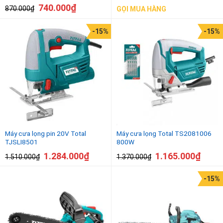
740.000
₫
870.000
₫
GỌI MUA HÀNG
-15%
-15%
Máy cưa lọng pin 20V Total
Máy cưa lọng Total TS2081006
TJSLI8501
800W
1.284.000
₫
1.165.000
₫
1.510.000
₫
1.370.000
₫
-15%