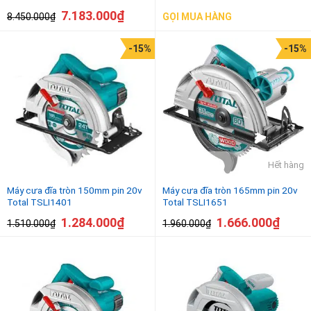
7.183.000
₫
8.450.000
₫
GỌI MUA HÀNG
-15%
-15%
Hết hàng
Máy cưa đĩa tròn 150mm pin 20v
Máy cưa đĩa tròn 165mm pin 20v
Total TSLI1401
Total TSLI1651
1.284.000
₫
1.666.000
₫
1.510.000
₫
1.960.000
₫