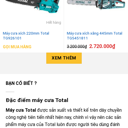
Hết hàng
Máy cưa xích 220mm Total
Máy cưa xích xăng 445mm Total
TG926101
TG5451811
2.720.000
₫
3.200.000
₫
GỌI MUA HÀNG
XEM THÊM
BẠN CÓ BIẾT ?
Đặc điểm máy cưa Total
Máy cưa Total
được sản xuất và thiết kế trên dây chuyền
công nghệ tiên tiến nhất hiện nay, chính vì vậy nên các sản
phẩm máy cưa của Total luôn được người tiêu dùng đánh