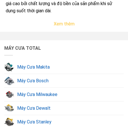
giá cao bởi chất lượng và độ bền của sản phẩm khi sử
dụng suốt thời gian dài.
Xem thêm
MÁY CƯA TOTAL
Máy Cưa Makita
Máy Cưa Bosch
Máy Cưa Milwaukee
Máy Cưa Total.
Máy Cưa Dewalt
Các loại máy cưa Total thông dụng hiện nay
Máy Cưa Stanley