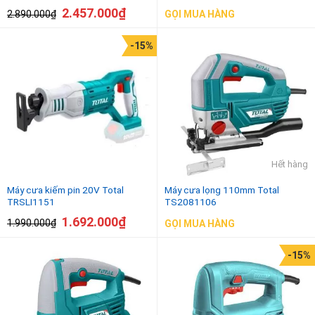
2.457.000
₫
2.890.000
₫
GỌI MUA HÀNG
-15%
Hết hàng
Máy cưa kiếm pin 20V Total
Máy cưa lọng 110mm Total
TRSLI1151
TS2081106
1.692.000
₫
1.990.000
₫
GỌI MUA HÀNG
-15%