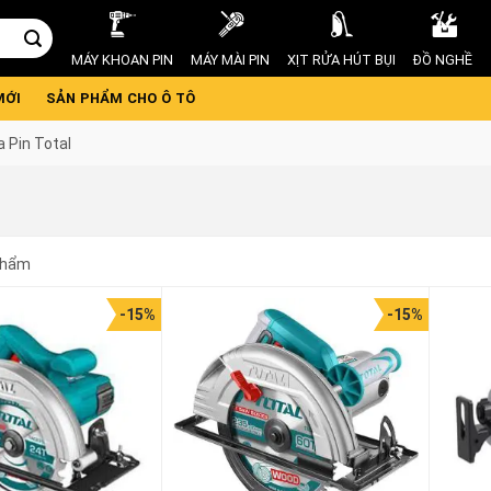
MÁY KHOAN PIN
MÁY MÀI PIN
XỊT RỬA HÚT BỤI
ĐỒ NGHỀ
MỚI
SẢN PHẨM CHO Ô TÔ
 Pin Total
phẩm
-15%
-15%