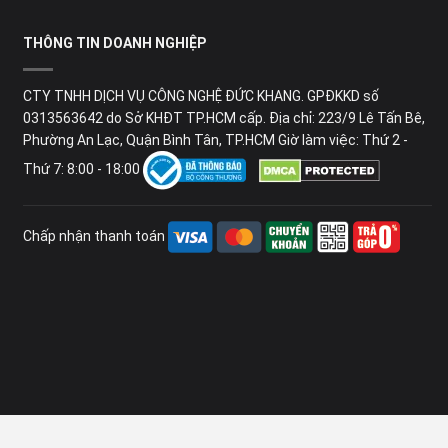
THÔNG TIN DOANH NGHIỆP
CTY TNHH DỊCH VỤ CÔNG NGHỆ ĐỨC KHANG. GPĐKKD số
0313563642 do Sở KHĐT TP.HCM cấp. Địa chỉ: 223/9 Lê Tấn Bê,
Phường An Lạc, Quận Bình Tân, TP.HCM Giờ làm việc: Thứ 2 -
Thứ 7: 8:00 - 18:00
Chấp nhận thanh toán