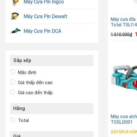
Máy Cưa Pin Ingco
Máy Cưa Pin Dewalt
Máy cưa đĩa
Total TSLI1
Máy Cưa Pin DCA
1.510.000
₫
Sắp xếp
Mặc định
Giá thấp đến cao
Giá cao đến thấp
Hãng
Máy cưa xích
Total
TGSLI2001
GỌI MUA HÀ
Giá