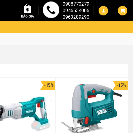
0908770279
0946554006
0963289290
BÁO GIÁ
-15%
-15%