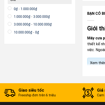
0
₫
-
1.000.000
₫
BẠN CÓ BI
1.000.000
₫
-
3.000.000
₫
3.000.000
₫
-
10.000.000
₫
Giới t
10.000.000
₫
-
0
₫
Máy cưa p
thiết kế n
việc. Ngoà
Xem thê
Giao siêu tốc
Giá 
Freeship đơn trên 6 triệu
Cam k