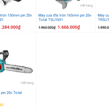
Hết hàng
 tròn 150mm pin 20v
Máy cưa đĩa tròn 165mm pin 20v
Máy cư
401
Total TSLI1651
TRSLI
1.284.000
₫
1.666.000
₫
1.960.000
₫
1.990.
Hết hàng
 pin 20v Total
NG