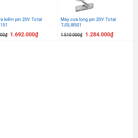
a kiếm pin 20V Total
Máy cưa lọng pin 20V Total
1151
TJSLI8501
1.692.000
₫
1.284.000
₫
000
₫
1.510.000
₫