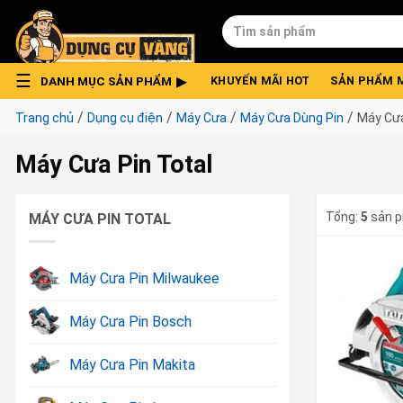
Skip
Tìm
to
kiếm:
content
DANH MỤC SẢN PHẨM
KHUYẾN MÃI HOT
SẢN PHẨM 
/
/
/
/
Trang chủ
Dụng cụ điện
Máy Cưa
Máy Cưa Dùng Pin
Máy Cưa
Máy Cưa Pin Total
Tổng:
5
sản 
MÁY CƯA PIN TOTAL
Máy Cưa Pin Milwaukee
Máy Cưa Pin Bosch
Máy Cưa Pin Makita