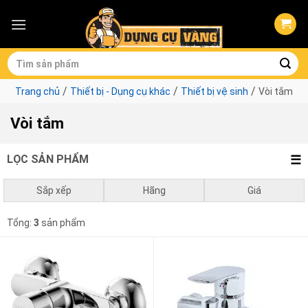
Skip
to
content
Tìm
kiếm:
/
/
/
Trang chủ
Thiết bị - Dụng cụ khác
Thiết bị vệ sinh
Vòi tắm
Vòi tắm
LỌC SẢN PHẨM
Sắp xếp
Hãng
Giá
Mặc định
Total
0
₫
-
1.000.000
₫
Tổng:
3
sản phẩm
Giá thấp đến cao
1.000.000
₫
-
3.000.000
₫
Giá cao đến thấp
3.000.000
₫
-
10.000.000
₫
10.000.000
₫
-
0
₫