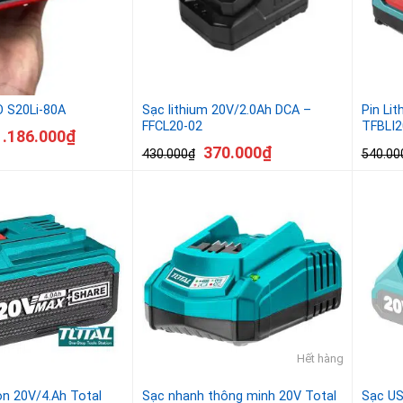
 S20Li-80A
Sạc lithium 20V/2.0Ah DCA –
Pin Li
FFCL20-02
TFBLI2
1.186.000
₫
370.000
₫
430.000
₫
540.00
Hết hàng
ion 20V/4.Ah Total
Sạc nhanh thông minh 20V Total
Sạc US