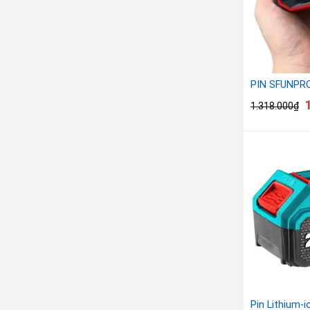
PIN SFUNPRO
1.318.000
₫
Pin Lithium-