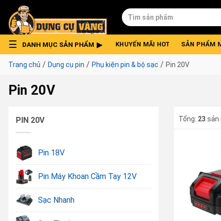
Skip
Tìm
to
kiếm:
content
DANH MỤC SẢN PHẨM
KHUYẾN MÃI HOT
SẢN PHẨM 
/
/
/
Trang chủ
Dụng cụ pin
Phụ kiện pin & bộ sạc
Pin 20V
Pin 20V
Tổng:
23
sản
PIN 20V
Pin 18V
Pin Máy Khoan Cầm Tay 12V
Sạc Nhanh