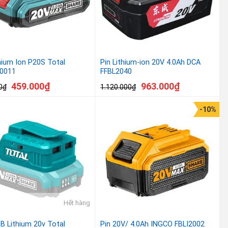
thium Ion P20S Total
Pin Lithium-ion 20V 4.0Ah DCA
0011
FFBL2040
459.000
₫
963.000
₫
0
₫
1.120.000
₫
-10%
Hết hàng
B Lithium 20v Total
Pin 20V/ 4.0Ah INGCO FBLI2002