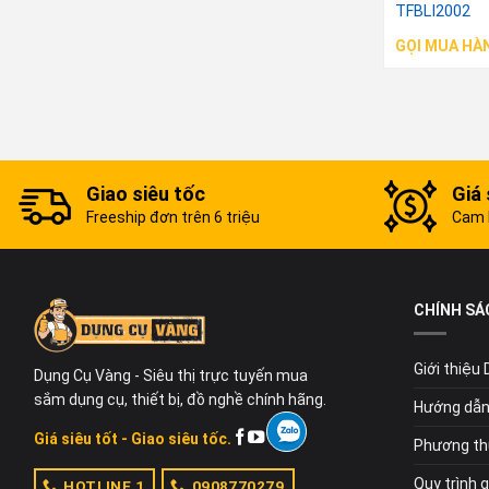
TFBLI2002
GỌI MUA HÀ
Giao siêu tốc
Giá 
Freeship đơn trên 6 triệu
Cam k
CHÍNH SÁ
Giới thiệu
Dụng Cụ Vàng - Siêu thị trực tuyến mua
sắm dụng cụ, thiết bị, đồ nghề chính hãng.
Hướng dẫn
Giá siêu tốt - Giao siêu tốc.
Phương th
Quy trình 
HOTLINE 1
0908770279