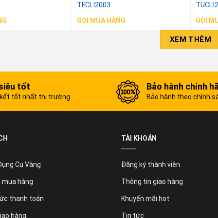
TFCLI2003
TUCLI
NG
GỌI MUA HÀNG
GỌI M
XEM THÊM
siêu tốt
Bảo hành chính h
ết tốt nhất thị trường
Bảo hành theo chính s
CH
TÀI KHOẢN
 Dụng Cụ Vàng
Đăng ký thành viên
 mua hàng
Thông tin giao hàng
ức thanh toán
Khuyến mãi hot
giao hàng
Tin tức