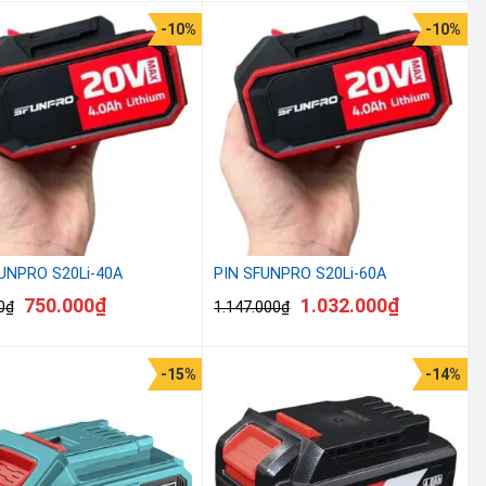
-10%
-10%
UNPRO S20Li-40A
PIN SFUNPRO S20Li-60A
750.000
₫
1.032.000
₫
0
₫
1.147.000
₫
-15%
-14%