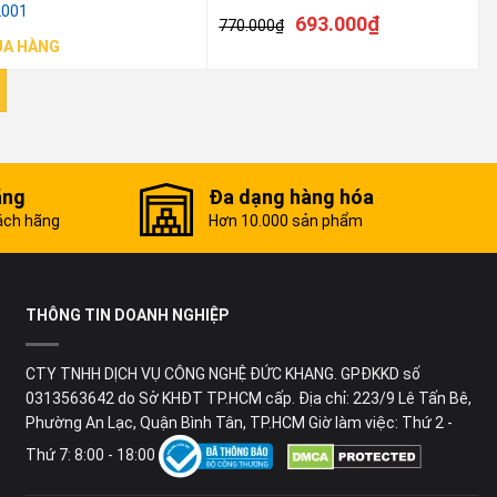
2001
693.000
₫
770.000
₫
UA HÀNG
ãng
Đa dạng hàng hóa
ách hãng
Hơn 10.000 sản phẩm
THÔNG TIN DOANH NGHIỆP
CTY TNHH DỊCH VỤ CÔNG NGHỆ ĐỨC KHANG. GPĐKKD số
0313563642 do Sở KHĐT TP.HCM cấp. Địa chỉ: 223/9 Lê Tấn Bê,
Phường An Lạc, Quận Bình Tân, TP.HCM Giờ làm việc: Thứ 2 -
Thứ 7: 8:00 - 18:00