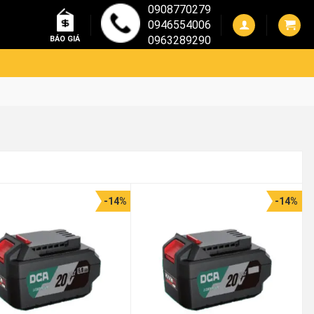
0908770279
0946554006
0963289290
BÁO GIÁ
-14%
-14%