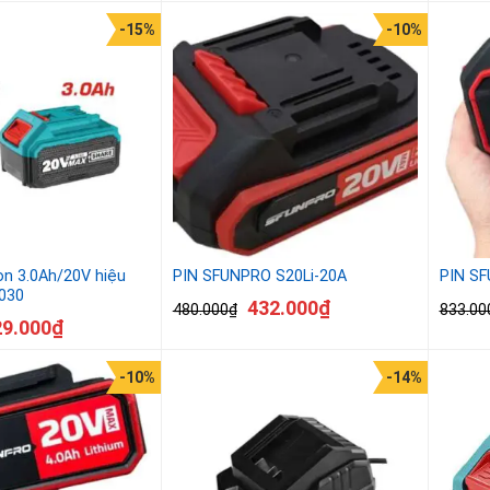
-15%
-10%
Ion 3.0Ah/20V hiệu
PIN SFUNPRO S20Li-20A
PIN SF
2030
432.000
₫
480.000
₫
833.00
29.000
₫
-10%
-14%