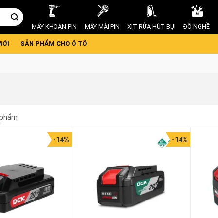
MÁY KHOAN PIN
MÁY MÀI PIN
XỊT RỬA HÚT BỤI
ĐỒ NGHỀ
MỚI
SẢN PHẨM CHO Ô TÔ
 phẩm
-14%
-14%