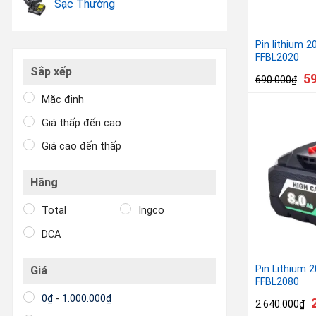
Sạc Thường
Pin lithium 
FFBL2020
Sắp xếp
5
690.000
₫
Mặc định
Giá thấp đến cao
Giá cao đến thấp
Hãng
Total
Ingco
DCA
Pin Lithium 
Giá
FFBL2080
0
₫
-
1.000.000
₫
2.640.000
₫