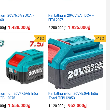
thium 20V/6.0Ah DCA –
Pin Lithium 20V/7.5Ah DCA –
60
FFBL2075
1.488.000
₫
1.935.000
₫
000
₫
2.250.000
₫
-15%
-15%
thium-ion 20V/7.5Ah hiệu
Pin Lithium-Ion 20Vx5.0Ah hiệu
TFBLI2075
Total TFBLI2053
1.556.000
₫
952.000
₫
000
₫
1.120.000
₫