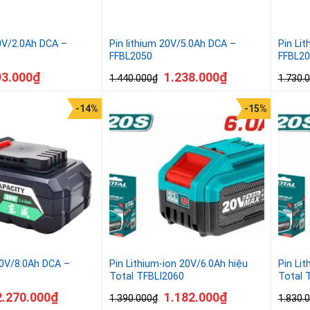
20V/2.0Ah DCA –
Pin lithium 20V/5.0Ah DCA –
Pin Li
FFBL2050
FFBL20
93.000
₫
1.238.000
₫
1.440.000
₫
1.730.
-14%
-15%
20V/8.0Ah DCA –
Pin Lithium-ion 20V/6.0Ah hiệu
Pin Li
Total TFBLI2060
Total 
2.270.000
₫
1.182.000
₫
1.390.000
₫
1.830.