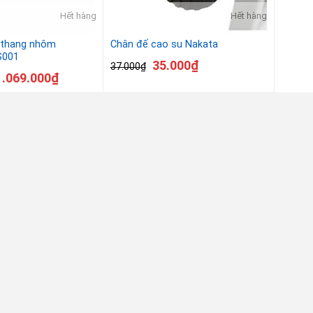
Hết hàng
Hết hàng
 thang nhôm
Chân đế cao su Nakata
S001
35.000
₫
37.000
₫
1.069.000
₫