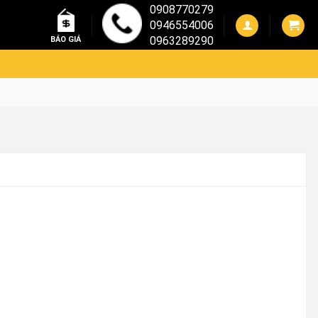
0908770279
0946554006
0963289290
BÁO GIÁ