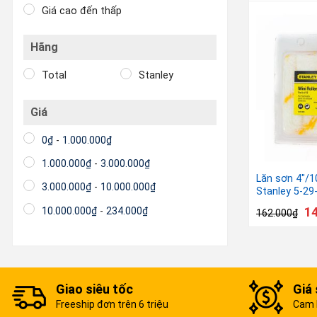
Giá cao đến thấp
Hãng
Total
Stanley
Giá
0
₫
-
1.000.000
₫
1.000.000
₫
-
3.000.000
₫
Lăn sơn 4″/
3.000.000
₫
-
10.000.000
₫
Stanley 5-29
1
10.000.000
₫
-
234.000
₫
162.000
₫
Giao siêu tốc
Giá 
Freeship đơn trên 6 triệu
Cam k