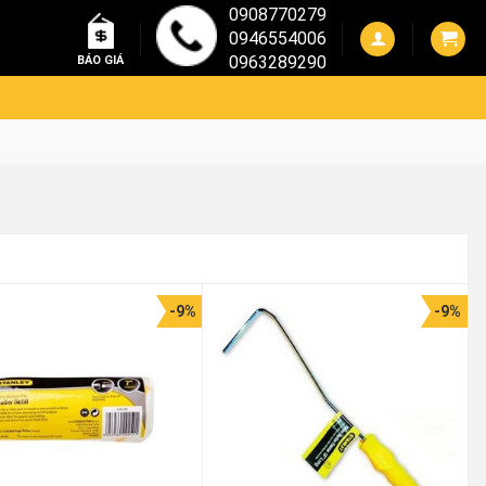
0908770279
0946554006
0963289290
BÁO GIÁ
-9%
-9%