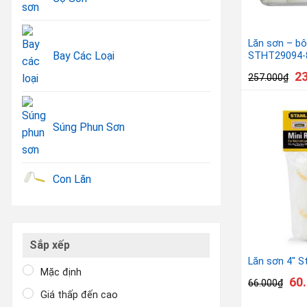
Lăn sơn – bô
Bay Các Loại
STHT29094-
2
257.000
₫
Súng Phun Sơn
Con Lăn
Sắp xếp
Lăn sơn 4″ S
Mặc định
60
66.000
₫
Giá thấp đến cao