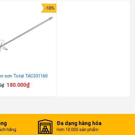
-10%
ộn sơn Total TAC331160
180.000
₫
0
₫
ãng
Đa dạng hàng hóa
ách hãng
Hơn 10.000 sản phẩm