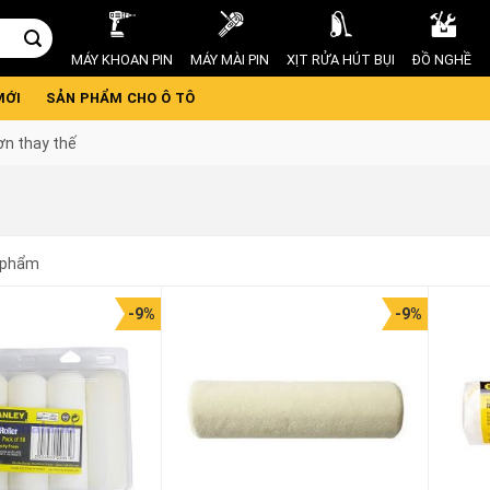
MÁY KHOAN PIN
MÁY MÀI PIN
XỊT RỬA HÚT BỤI
ĐỒ NGHỀ
MỚI
SẢN PHẨM CHO Ô TÔ
ơn thay thế
 phẩm
-9%
-9%