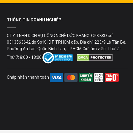
THÔNG TIN DOANH NGHIỆP
CTY TNHH DỊCH VỤ CÔNG NGHỆ ĐỨC KHANG. GPĐKKD số
0313563642 do Sở KHĐT TP.HCM cấp. Địa chỉ: 223/9 Lê Tấn Bê,
Phường An Lạc, Quận Bình Tân, TP.HCM Giờ làm việc: Thứ 2 -
Thứ 7: 8:00 - 18:00
Chấp nhận thanh toán