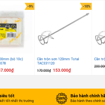
-9%
-10%
100mm (bộ 10c)
Cần trộn sơn 120mm Total
Cần tr
-078
TAC331120
200.00
47.000
₫
153.000
₫
170.000
₫
siêu tốt
Bảo hành chính h
ết tốt nhất thị trường
Bảo hành theo chính s