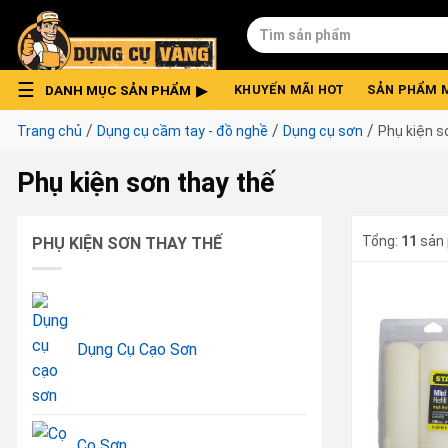
Skip
Tìm
to
kiếm:
content
DANH MỤC SẢN PHẨM
KHUYẾN MÃI HOT
SẢN PHẨM 
/
/
/
Trang chủ
Dụng cụ cầm tay - đồ nghề
Dụng cụ sơn
Phụ kiện s
Phụ kiện sơn thay thế
Tổng:
11
sản
PHỤ KIỆN SƠN THAY THẾ
Dụng Cụ Cạo Sơn
Cọ Sơn