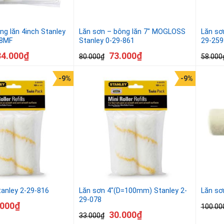
ng lăn 4inch Stanley
Lăn sơn – bông lăn 7″ MOGLOSS
Lăn sơn
8MF
Stanley 0-29-861
29-259
34.000
₫
73.000
₫
80.000
₫
58.000
-9%
-9%
tanley 2-29-816
Lăn sơn 4″(D=100mm) Stanley 2-
Lăn sơ
29-078
.000
₫
100.00
30.000
₫
33.000
₫