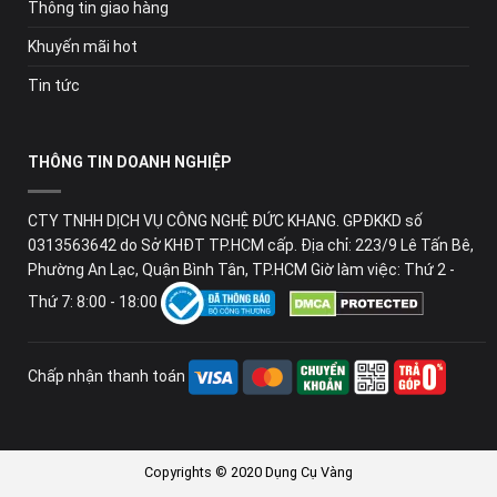
Thông tin giao hàng
Khuyến mãi hot
Tin tức
THÔNG TIN DOANH NGHIỆP
CTY TNHH DỊCH VỤ CÔNG NGHỆ ĐỨC KHANG. GPĐKKD số
0313563642 do Sở KHĐT TP.HCM cấp. Địa chỉ: 223/9 Lê Tấn Bê,
Phường An Lạc, Quận Bình Tân, TP.HCM Giờ làm việc: Thứ 2 -
Thứ 7: 8:00 - 18:00
Chấp nhận thanh toán
Copyrights © 2020 Dụng Cụ Vàng