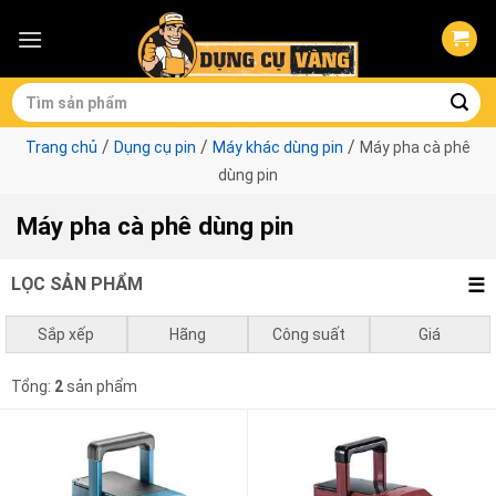
Skip
to
content
Tìm
kiếm:
/
/
/
Trang chủ
Dụng cụ pin
Máy khác dùng pin
Máy pha cà phê
dùng pin
Máy pha cà phê dùng pin
LỌC SẢN PHẨM
Sắp xếp
Hãng
Công suất
Giá
Mặc định
Makita
0 - 750w
0
₫
-
1.000.000
₫
Tổng:
2
sản phẩm
Giá thấp đến cao
1.000.000
₫
-
3.000.000
₫
Giá cao đến thấp
3.000.000
₫
-
10.000.000
₫
10.000.000
₫
-
0
₫