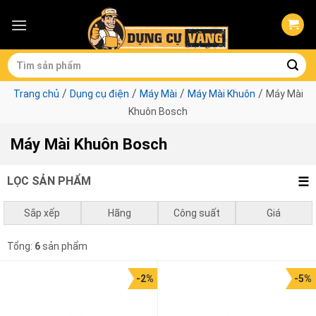
Skip
to
content
Tìm
kiếm:
/
/
/
/
Trang chủ
Dụng cụ điện
Máy Mài
Máy Mài Khuôn
Máy Mài
Khuôn Bosch
Máy Mài Khuôn Bosch
LỌC SẢN PHẨM
Sắp xếp
Hãng
Công suất
Giá
Mặc định
Bosch
0 - 750w
0
₫
-
1.000.000
₫
Tổng:
6
sản phẩm
Giá thấp đến cao
1.000.000
₫
-
3.000.000
₫
-2%
-5%
Giá cao đến thấp
3.000.000
₫
-
10.000.000
₫
10.000.000
₫
-
5.377.000
₫