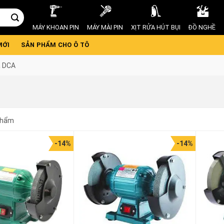
MÁY KHOAN PIN
MÁY MÀI PIN
XỊT RỬA HÚT BỤI
ĐỒ NGHỀ
MỚI
SẢN PHẨM CHO Ô TÔ
á DCA
phẩm
-14%
-14%