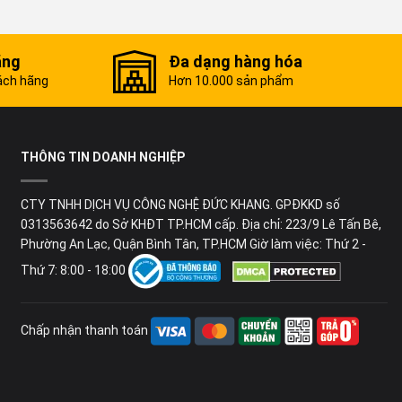
t hiện nay
ãng
Đa dạng hàng hóa
ách hãng
Hơn 10.000 sản phẩm
Giá bán
1.008.000VND
THÔNG TIN DOANH NGHIỆP
1.310.000VND
1.826.000VND
CTY TNHH DỊCH VỤ CÔNG NGHỆ ĐỨC KHANG. GPĐKKD số
0313563642 do Sở KHĐT TP.HCM cấp. Địa chỉ: 223/9 Lê Tấn Bê,
. HCM?
Phường An Lạc, Quận Bình Tân, TP.HCM Giờ làm việc: Thứ 2 -
Thứ 7: 8:00 - 18:00
ầu mua
máy mài 2 đá DCA
. Là nhà phân phối sản phẩm chính
 cạnh chính sách bảo hành minh bạch, Dụng Cụ Vàng còn cung
Chấp nhận thanh toán
ận hàng ngàn ưu đãi khi mua
máy mài 2 đá DCA.
PHCM