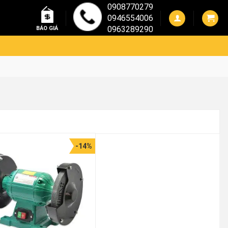
0908770279
0946554006
0963289290
BÁO GIÁ
-14%