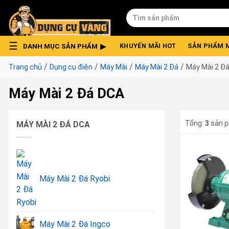
Skip
Tìm
to
kiếm:
content
DANH MỤC SẢN PHẨM
KHUYẾN MÃI HOT
SẢN PHẨM 
/
/
/
/
Trang chủ
Dụng cụ điện
Máy Mài
Máy Mài 2 Đá
Máy Mài 2 Đ
Máy Mài 2 Đá DCA
Tổng:
3
sản 
MÁY MÀI 2 ĐÁ DCA
Máy Mài 2 Đá Ryobi
Máy Mài 2 Đá Ingco