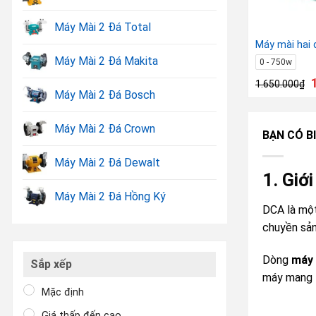
Máy Mài 2 Đá Total
Máy mài hai
Máy Mài 2 Đá Makita
0 - 750w
1.650.000
₫
Máy Mài 2 Đá Bosch
Máy Mài 2 Đá Crown
BẠN CÓ BI
Máy Mài 2 Đá Dewalt
1. Giớ
Máy Mài 2 Đá Hồng Ký
DCA là một
chuyền sản
Dòng
máy 
Sắp xếp
máy mang lạ
Mặc định
Giá thấp đến cao