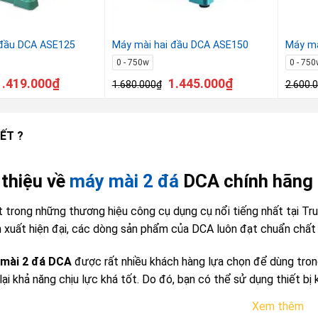
 đầu DCA ASE125
Máy mài hai đầu DCA ASE150
Máy mà
0 - 750w
0 - 750
1.419.000
₫
1.445.000
₫
1.680.000
₫
2.600.
ẾT ?
i thiệu về
máy mài 2 đá
DCA chính hãng
 trong những thương hiệu công cụ dụng cụ nổi tiếng nhất tại Tru
 xuất hiện đại, các dòng sản phẩm của DCA luôn đạt chuẩn chất
mài 2 đá DCA
được rất nhiều khách hàng lựa chọn để dùng trong
i khả năng chịu lực khá tốt. Do đó, bạn có thể sử dụng thiết bị 
Xem thêm