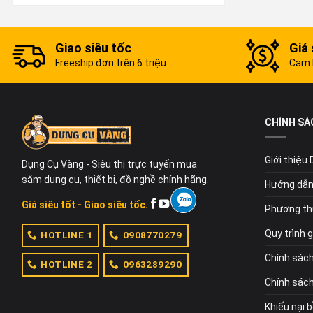
2. Bản
Giao siêu tốc
Giá 
Freeship đơn trên 6 triệu
Cam k
Sản phẩm
Máy mài 2
CHÍNH SÁ
150mm Máy
ASE200 20
Giới thiệu
Dụng Cụ Vàng - Siêu thị trực tuyến mua
3. Mua
sắm dụng cụ, thiết bị, đồ nghề chính hãng.
Hướng dẫn
Giá siêu tốt - Giao siêu tốc.
Phương th
Dụng Cụ Và
thức, Dụng
Quy trình 
HOTLINE 1
0908770279
cấp chính 
Chính sác
HOTLINE 2
0963289290
Liên hệ ng
Chính sách
Khiếu nại 
DỤNG CỤ 