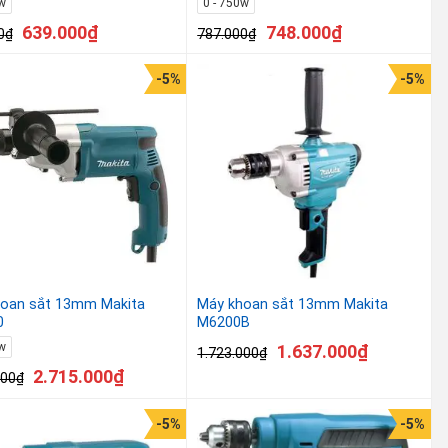
w
0 - 750w
639.000
₫
748.000
₫
0
₫
787.000
₫
-5%
-5%
oan sắt 13mm Makita
Máy khoan sắt 13mm Makita
0
M6200B
w
1.637.000
₫
1.723.000
₫
2.715.000
₫
000
₫
-5%
-5%