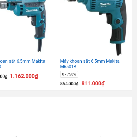
oan sắt 6.5mm Makita
Máy khoan sắt 6.5mm Makita
0
M6501B
0 - 750w
1.162.000
₫
000
₫
811.000
₫
854.000
₫