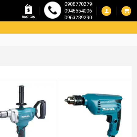
0908770279
0946554006
0963289290
BÁO GIÁ