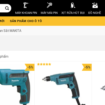
MÁY KHOAN PIN
MÁY MÀI PIN
XỊT RỬA HÚT BỤI
ĐỒ NGHỀ
MỚI
SẢN PHẨM CHO Ô TÔ
an Sắt MAKITA
 phẩm
-5%
-5%
Được xếp
hạng
5.00
5 sao