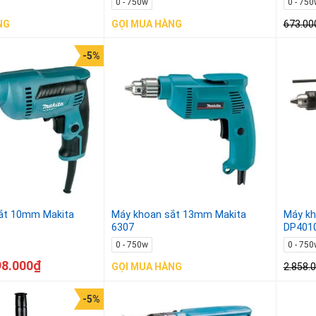
0 - 750w
0 - 750
673.00
NG
GỌI MUA HÀNG
-5%
ắt 10mm Makita
Máy khoan sắt 13mm Makita
Máy kh
6307
DP401
0 - 750w
0 - 750
98.000
₫
2.858.
GỌI MUA HÀNG
-5%