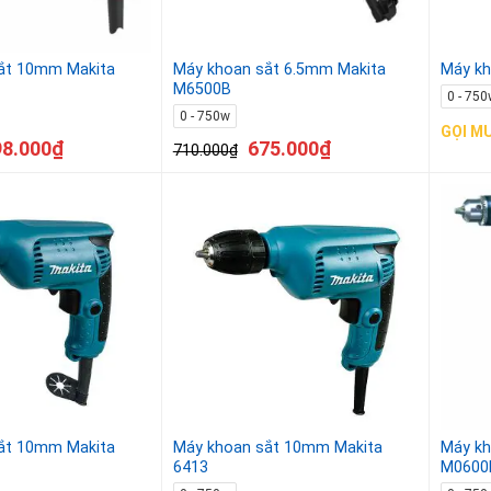
ắt 10mm Makita
Máy khoan sắt 6.5mm Makita
Máy k
M6500B
0 - 750
0 - 750w
GỌI M
98.000
₫
675.000
₫
710.000
₫
ắt 10mm Makita
Máy khoan sắt 10mm Makita
Máy kh
6413
M0600