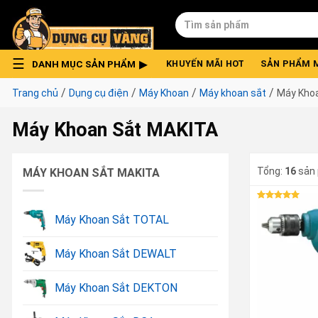
Skip
Tìm
to
kiếm:
content
DANH MỤC SẢN PHẨM
KHUYẾN MÃI HOT
SẢN PHẨM 
/
/
/
/
Trang chủ
Dụng cụ điện
Máy Khoan
Máy khoan sắt
Máy Kho
Máy Khoan Sắt MAKITA
Tổng:
16
sản
MÁY KHOAN SẮT MAKITA
Được xếp
hạng
5.00
Máy Khoan Sắt TOTAL
5 sao
Máy Khoan Sắt DEWALT
Máy Khoan Sắt DEKTON