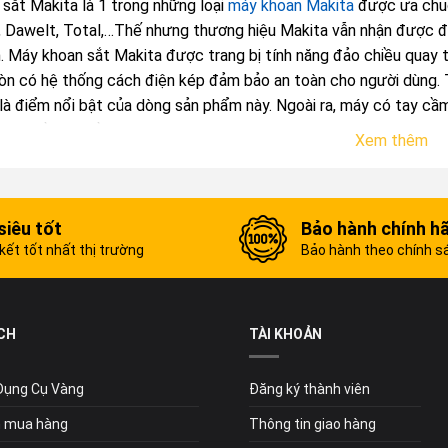
sắt Makita là 1 trong những loại
máy khoan Makita
được ưa chuộ
 Dawelt, Total,…Thế nhưng thương hiệu Makita vẫn nhận được đán
. Máy khoan sắt Makita được trang bị tính năng đảo chiều quay t
òn có hệ thống cách điện kép đảm bảo an toàn cho người dùng. T
là điểm nổi bật của dòng sản phẩm này. Ngoài ra, máy có tay cầm
ng nhiều giờ liền.
Xem thêm
siêu tốt
Bảo hành chính h
ết tốt nhất thị trường
Bảo hành theo chính s
CH
TÀI KHOẢN
 Dụng Cụ Vàng
Đăng ký thành viên
 mua hàng
Thông tin giao hàng