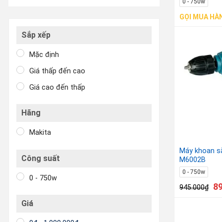
0 - 750w
GỌI MUA HÀ
Sắp xếp
Mặc định
Giá thấp đến cao
Giá cao đến thấp
Hãng
Makita
Máy khoan s
Công suất
M6002B
0 - 750w
0 - 750w
8
945.000
₫
Giá