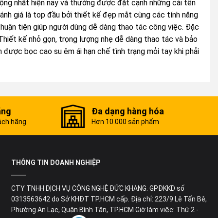
ng nhất hiện nay và thường được đặt cạnh những cái tên
h giá là top đầu bởi thiết kế đẹp mắt cùng các tính năng
huận tiện giúp người dùng dễ dàng thao tác công việc. Đặc
hiết kế nhỏ gọn, trọng lượng nhẹ dễ dàng thao tác và bảo
 được bọc cao su êm ái hạn chế tình trạng mỏi tay khi phải
ãng
Đa dạng hàng hóa
ách hãng
Hơn 10.000 sản phẩm
THÔNG TIN DOANH NGHIỆP
CTY TNHH DỊCH VỤ CÔNG NGHỆ ĐỨC KHANG. GPĐKKD số
0313563642 do Sở KHĐT TP.HCM cấp. Địa chỉ: 223/9 Lê Tấn Bê,
Phường An Lạc, Quận Bình Tân, TP.HCM Giờ làm việc: Thứ 2 -