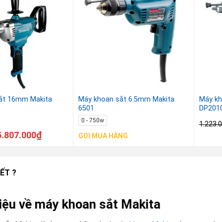
ắt 16mm Makita
Máy khoan sắt 6.5mm Makita
Máy kh
6501
DP201
0 - 750w
1.223.
5.807.000
₫
GỌI MUA HÀNG
ẾT ?
hiệu về máy khoan sắt Makita