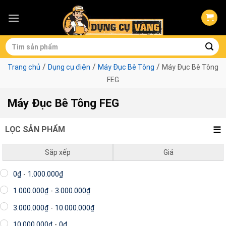
Skip
to
content
Tìm
kiếm:
/
/
/
Trang chủ
Dụng cụ điện
Máy Đục Bê Tông
Máy Đục Bê Tông
FEG
Máy Đục Bê Tông FEG
LỌC SẢN PHẨM
Sắp xếp
Giá
Không tìm thấy sản phẩm nào khớp với lựa chọn của bạn.
Mặc định
0
₫
-
1.000.000
₫
Giá thấp đến cao
1.000.000
₫
-
3.000.000
₫
MÁY ĐỤC BÊ TÔNG FEG
Giá cao đến thấp
3.000.000
₫
-
10.000.000
₫
10.000.000
₫
-
0
₫