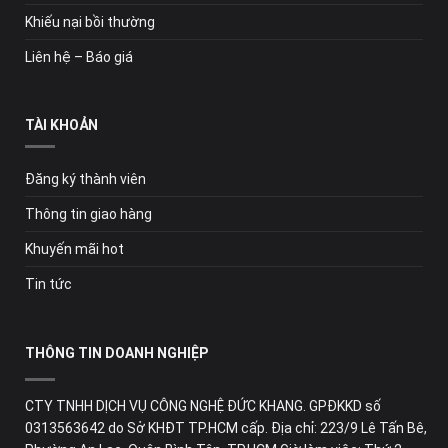
đảm bảo các bộ phận hoạt động ổn định. Nếu sản phẩm
Khiếu nại bồi thường
không đạt yêu cầu hay lỗi cần phải mang ngay đến các
đại lý để bảo hành, sửa chữa.
Liên hệ – Báo giá
TÀI KHOẢN
Đăng ký thành viên
Thông tin giao hàng
Khuyến mãi hot
Tin tức
THÔNG TIN DOANH NGHIỆP
Những lưu ý khi mua và sử dụng Cưa Xích Ken.
CTY TNHH DỊCH VỤ CÔNG NGHỆ ĐỨC KHANG. GPĐKKD số
0313563642 do Sở KHĐT TP.HCM cấp. Địa chỉ: 223/9 Lê Tấn Bê,
Dụng Cụ Vàng – Đại lý phân phối máy cưa