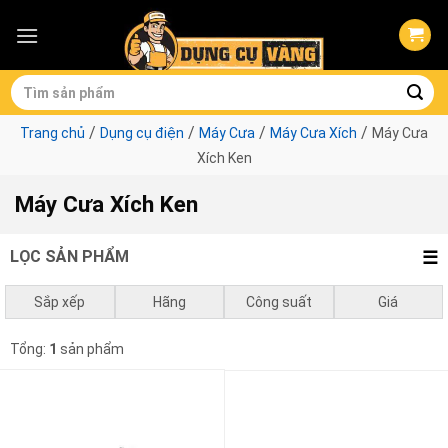
Skip
to
content
Tìm
kiếm:
/
/
/
/
Trang chủ
Dụng cụ điện
Máy Cưa
Máy Cưa Xích
Máy Cưa
Xích Ken
Máy Cưa Xích Ken
LỌC SẢN PHẨM
Sắp xếp
Hãng
Công suất
Giá
Mặc định
Ken
1050w - 1500w
0
₫
-
1.000.000
₫
Tổng:
1
sản phẩm
Giá thấp đến cao
1.000.000
₫
-
3.000.000
₫
Giá cao đến thấp
3.000.000
₫
-
10.000.000
₫
10.000.000
₫
-
0
₫