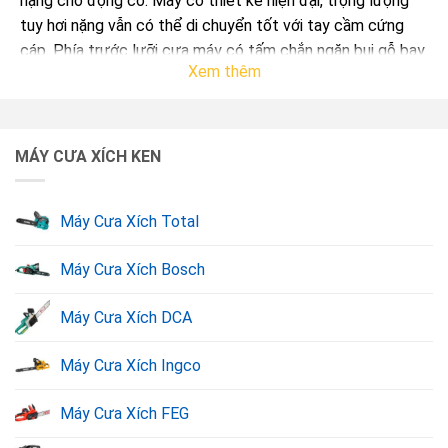
nặng cho động cơ. Máy có thiết kế hiện đại, trọng lượng
tuy hơi nặng vẫn có thể di chuyển tốt với tay cầm cứng
cáp. Phía trước lưỡi cưa máy có tấm chắn ngăn bụi gỗ bay
Xem thêm
ngược lại người dùng. Đặc biệt, máy cưa xích Ken còn
được trang bị khả năng cách điện 2 lớp và khả năng hãm
tốc bằng điện giúp đảm bảo độ an toàn cho người dùng
cũng như hạn chế các rủi ro chập điện từ động cơ do sử
MÁY CƯA XÍCH KEN
dụng quá tải.
Máy Cưa Xích Total
Máy Cưa Xích Bosch
Máy Cưa Xích DCA
Máy Cưa Xích Ingco
Máy Cưa Xích FEG