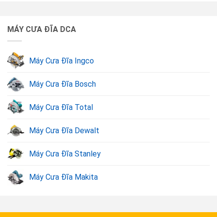
gọn, trọng lượng nhẹ và có tay cầm chắc chắn giúp dễ
dàng vận chuyển cũng như đảm bảo an toàn trong quá
MÁY CƯA ĐĨA DCA
trình sử dụng.
Máy Cưa Đĩa Ingco
Xem thêm: Các sản phẩm
Máy cưa DCA
khác tại Dụng
Cụ Vàng
Máy Cưa Đĩa Bosch
Máy Cưa Đĩa Total
Máy Cưa Đĩa Dewalt
Máy Cưa Đĩa Stanley
Máy Cưa Đĩa Makita