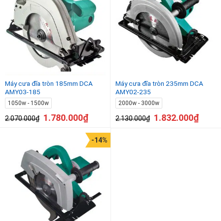
Máy cưa đĩa tròn 185mm DCA
Máy cưa đĩa tròn 235mm DCA
AMY03-185
AMY02-235
1050w - 1500w
2000w - 3000w
1.780.000
₫
1.832.000
₫
2.070.000
₫
2.130.000
₫
-14%