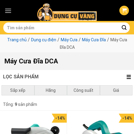
Skip
to
content
Tìm
kiếm:
/
/
/
/
Trang chủ
Dụng cụ điện
Máy Cưa
Máy Cưa Đĩa
Máy Cưa
Đĩa DCA
Máy Cưa Đĩa DCA
LỌC SẢN PHẨM
Sắp xếp
Hãng
Công suất
Giá
Mặc định
DCA
1050w - 1500w
0
₫
-
1.000.000
₫
Tổng:
9
sản phẩm
Giá thấp đến cao
1500w - 2000w
1.000.000
₫
-
3.000.000
₫
-14%
-14%
Giá cao đến thấp
2000w - 3000w
3.000.000
₫
-
10.000.000
₫
10.000.000
₫
-
0
₫