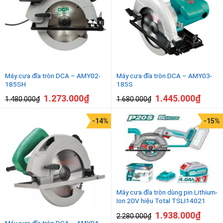
Máy cưa đĩa tròn DCA – AMY02-
Máy cưa đĩa tròn DCA – AMY03-
185SH
185S
1.273.000
₫
1.445.000
₫
1.480.000
₫
1.680.000
₫
-14%
-15%
Máy cưa đĩa tròn dùng pin Lithium-
Ion 20V hiệu Total TSLI14021
1.938.000
₫
2.280.000
₫
Máy cưa đĩa tròn DCA – AMY04-