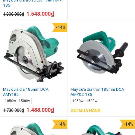
185
1.548.000
₫
1.800.000
₫
-14%
Máy cưa đĩa 185mm DCA
Máy cưa đĩa tròn 185mm DCA
AMY185
AMY02-185
1050w - 1500w
1050w - 1500w
1.488.000
₫
1.730.000
₫
GỌI MUA HÀNG
-14%
-14%