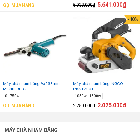
5.641.000
₫
5.938.000
₫
GỌI MUA HÀNG
-10%
Máy chà nhám băng 9x533mm
Máy chà nhám băng INGCO
Makita 9032
PBS12001
0 - 750w
1050w - 1500w
2.025.000
₫
2.250.000
₫
GỌI MUA HÀNG
MÁY CHÀ NHÁM BĂNG