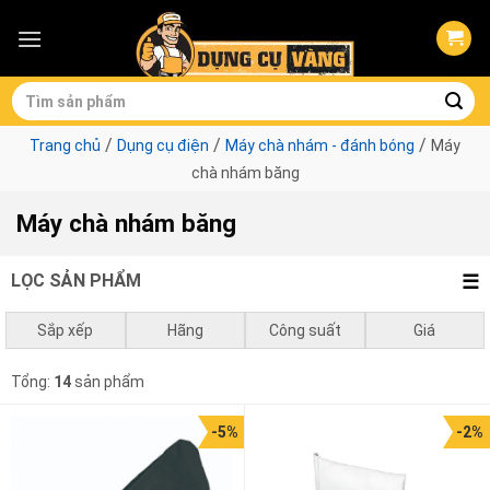
Skip
to
content
Tìm
kiếm:
/
/
/
Trang chủ
Dụng cụ điện
Máy chà nhám - đánh bóng
Máy
chà nhám băng
Máy chà nhám băng
LỌC SẢN PHẨM
Sắp xếp
Hãng
Công suất
Giá
Mặc định
Bosch
0 - 750w
0
₫
-
1.000.000
₫
Ken
Tổng:
14
sản phẩm
Giá thấp đến cao
Makita
1050w - 1500w
1.000.000
₫
-
3.000.000
₫
Total
-5%
-2%
Giá cao đến thấp
Ingco
750w - 1050w
3.000.000
₫
-
10.000.000
₫
DCA
10.000.000
₫
-
2.689.000
₫