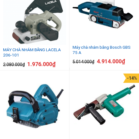
Máy chà nhám băng Bosch GBS
MÁY CHÀ NHÁM BĂNG LACELA
75 A
206-101
4.914.000
₫
5.014.000
₫
1.976.000
₫
2.080.000
₫
-14%