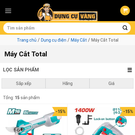
Skip
to
content
Tìm
kiếm:
/
/
/
Trang chủ
Dụng cụ điện
Máy Cắt
Máy Cắt Total
Máy Cắt Total
LỌC SẢN PHẨM
Sắp xếp
Hãng
Giá
Mặc định
Total
0
₫
-
1.000.000
₫
Tổng:
15
sản phẩm
Giá thấp đến cao
1.000.000
₫
-
3.000.000
₫
-15%
-15%
Giá cao đến thấp
3.000.000
₫
-
10.000.000
₫
10.000.000
₫
-
0
₫