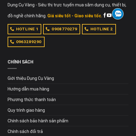
hàng kịp thời và chuyên nghiệp qua hotline 0909 454 195.
Dụng Cụ Vàng - Siêu thị trực tuyến mua sắm dụng cụ, thiết bị,
Liên hệ ngay với Dụng Cụ Vàng để được tư vấn lựa chọn
đồ nghề chính hãng.
Giá siêu tốt - Giao siêu tốc.
máy cắt Total
thích hợp.
HOTLINE 1
0908770279
HOTLINE 2
DỤNG CỤ VÀNG – CHUYÊN BÁN
MÁY CẮT TOTAL
CHÍNH
HÃNG TẠI TPHCM
0963289290
Địa chỉ:
52 Đông Du, P. Bến Nghé, Q.1, TP.HCM
Hotline:
0909454195; 0901354195
CHÍNH SÁCH
Mã số thuế:
0316419566
Website:
https://dungcuvang.com/
Giới thiệu Dụng Cụ Vàng
Hướng dẫn mua hàng
Phương thức thanh toán
Quy trình giao hàng
Chính sách bảo hành sản phẩm
Chính sách đổi trả