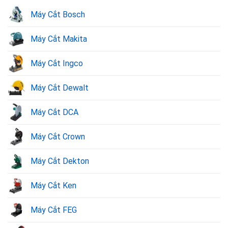
Máy Cắt Bosch
Máy Cắt Makita
Máy Cắt Ingco
Máy cắt Total.
Máy Cắt Dewalt
Máy Cắt DCA
Các dòng sản phẩm khác của thương hiệu Total:
Máy Cắt Crown
Máy cắt gạch Total
Máy cắt sắt Total
Máy Cắt Dekton
Máy cắt nhôm Total
Máy Cắt Ken
Máy cắt rãnh tường Total
Máy Cắt FEG
2. Bảng giá máy cắt Total nhập khẩu chính
hãng