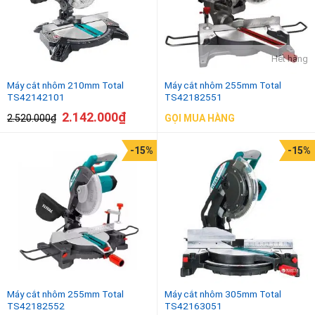
Hết hàng
Máy cắt nhôm 210mm Total
Máy cắt nhôm 255mm Total
TS42142101
TS42182551
2.142.000
₫
2.520.000
₫
GỌI MUA HÀNG
-15%
-15%
Máy cắt nhôm 255mm Total
Máy cắt nhôm 305mm Total
TS42182552
TS42163051