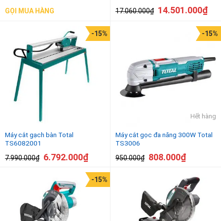
14.501.000
₫
17.060.000
₫
GỌI MUA HÀNG
-15%
-15%
Hết hàng
Máy cắt gạch bàn Total
Máy cắt gọc đa năng 300W Total
TS6082001
TS3006
6.792.000
₫
808.000
₫
7.990.000
₫
950.000
₫
-15%