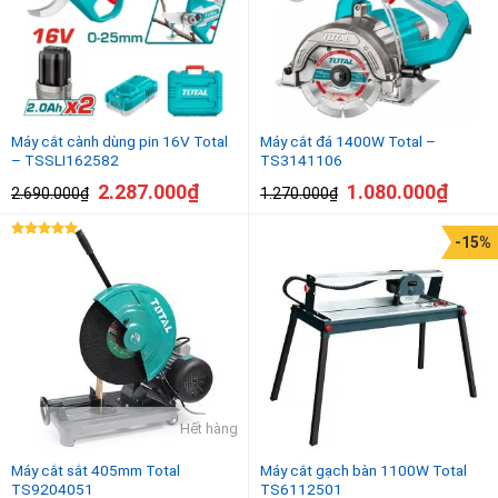
Máy cắt cành dùng pin 16V Total
Máy cắt đá 1400W Total –
– TSSLI162582
TS3141106
2.287.000
₫
1.080.000
₫
2.690.000
₫
1.270.000
₫
-15%
Được xếp
hạng
5.00
5 sao
Hết hàng
Máy cắt sắt 405mm Total
Máy cắt gạch bàn 1100W Total
TS9204051
TS6112501