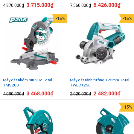
3.715.000
₫
6.426.000
₫
4.370.000
₫
7.560.000
₫
-15%
-15%
Máy cắt nhôm pin 20v Total
Máy cắt rãnh tường 125mm Total
TMS2001
TWLC1256
3.468.000
₫
2.482.000
₫
4.080.000
₫
2.920.000
₫
-15%