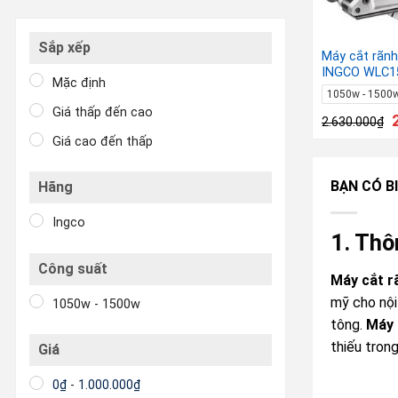
Sắp xếp
Máy cắt rãn
INGCO WLC1
Mặc định
1050w - 1500
Giá thấp đến cao
2.630.000
₫
Giá cao đến thấp
BẠN CÓ BI
Hãng
Ingco
1. Thô
Công suất
Máy cắt r
mỹ cho nội
1050w - 1500w
tông.
Máy 
thiếu trong
Giá
0
₫
-
1.000.000
₫