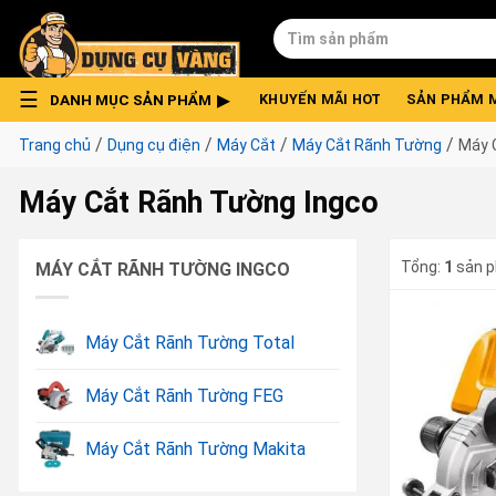
Skip
Tìm
to
kiếm:
content
DANH MỤC SẢN PHẨM
KHUYẾN MÃI HOT
SẢN PHẨM 
/
/
/
/
Trang chủ
Dụng cụ điện
Máy Cắt
Máy Cắt Rãnh Tường
Máy 
Máy Cắt Rãnh Tường Ingco
Tổng:
1
sản 
MÁY CẮT RÃNH TƯỜNG INGCO
Máy Cắt Rãnh Tường Total
Máy Cắt Rãnh Tường FEG
Máy Cắt Rãnh Tường Makita