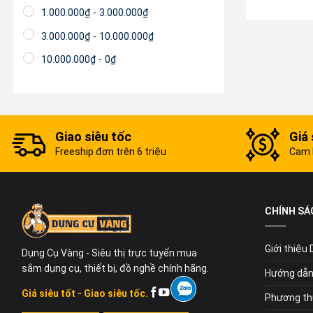
1.000.000
₫
-
3.000.000
₫
3.000.000
₫
-
10.000.000
₫
10.000.000
₫
-
0
₫
Giao siêu tốc
Giá 
Freeship đơn trên 6 triệu
Cam k
CHÍNH SÁ
Giới thiệu
Dụng Cụ Vàng - Siêu thị trực tuyến mua
sắm dụng cụ, thiết bị, đồ nghề chính hãng.
Hướng dẫn
Giá siêu tốt - Giao siêu tốc.
Phương th