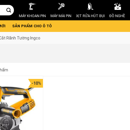
MÁY KHOAN PIN
MÁY MÀI PIN
XỊT RỬA HÚT BỤI
ĐỒ NGHỀ
MỚI
SẢN PHẨM CHO Ô TÔ
Cắt Rãnh Tường Ingco
phẩm
-10%