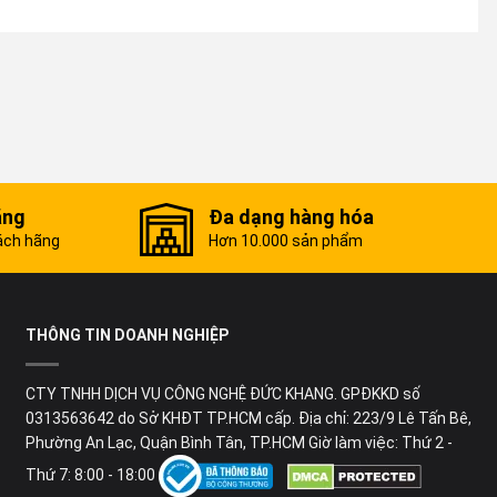
ãng
Đa dạng hàng hóa
ách hãng
Hơn 10.000 sản phẩm
THÔNG TIN DOANH NGHIỆP
CTY TNHH DỊCH VỤ CÔNG NGHỆ ĐỨC KHANG. GPĐKKD số
0313563642 do Sở KHĐT TP.HCM cấp. Địa chỉ: 223/9 Lê Tấn Bê,
Phường An Lạc, Quận Bình Tân, TP.HCM Giờ làm việc: Thứ 2 -
Thứ 7: 8:00 - 18:00
ngco.