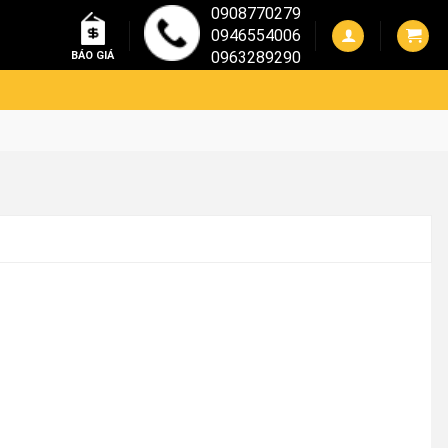
0908770279
0946554006
0963289290
BÁO GIÁ