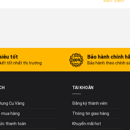
Xem thêm
siêu tốt
Bảo hành chính h
ết tốt nhất thị trường
Bảo hành theo chính s
CH
TÀI KHOẢN
 Dụng Cụ Vàng
Đăng ký thành viên
 mua hàng
Thông tin giao hàng
ức thanh toán
Khuyến mãi hot
Máy cắt rãnh tường I