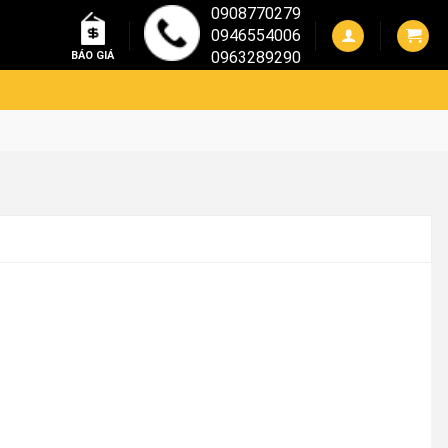
0908770279
0946554006
0963289290
BÁO GIÁ