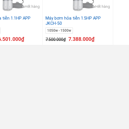
Hết hàng
Hết hàng
 tiễn 1.1HP APP
Máy bơm hỏa tiễn 1.5HP APP
JKCH-50
1050w - 1500w
6.501.000
₫
7.388.000
₫
7.500.000
₫