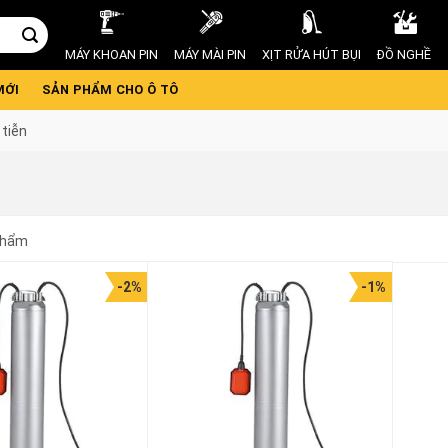
MÁY KHOAN PIN
MÁY MÀI PIN
XỊT RỬA HÚT BỤI
ĐỒ NGHỀ
MỚI
SẢN PHẨM CHO Ô TÔ
tiễn
phẩm
-2%
-1%