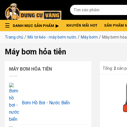
Skip
Tìm
to
kiếm:
content
DANH MỤC SẢN PHẨM
KHUYẾN MÃI HOT
SẢN PHẨM 
/
/
/
Trang chủ
Mô tơ kéo - máy bơm nước
Máy bơm
Máy bơm hỏa 
Máy bơm hỏa tiễn
Tổng:
2
sản 
MÁY BƠM HỎA TIỄN
Bơm Hồ Bơi - Nước Biển