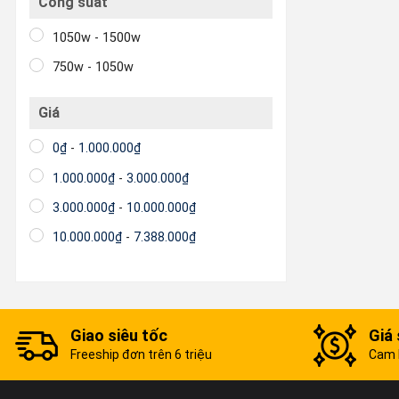
Công suất
1050w - 1500w
750w - 1050w
Giá
0
₫
-
1.000.000
₫
1.000.000
₫
-
3.000.000
₫
3.000.000
₫
-
10.000.000
₫
10.000.000
₫
-
7.388.000
₫
Giao siêu tốc
Giá 
Freeship đơn trên 6 triệu
Cam k