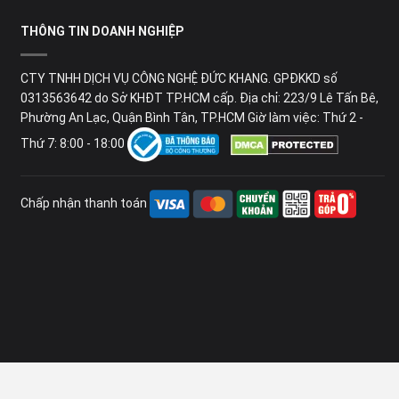
THÔNG TIN DOANH NGHIỆP
CTY TNHH DỊCH VỤ CÔNG NGHỆ ĐỨC KHANG. GPĐKKD số
0313563642 do Sở KHĐT TP.HCM cấp. Địa chỉ: 223/9 Lê Tấn Bê,
Phường An Lạc, Quận Bình Tân, TP.HCM Giờ làm việc: Thứ 2 -
Thứ 7: 8:00 - 18:00
Chấp nhận thanh toán