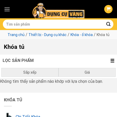
Skip
to
content
Tìm
kiếm:
/
/
/
Trang chủ
Thiết bị - Dụng cụ khác
Khóa - ổ khóa
Khóa tủ
Khóa tủ
LỌC SẢN PHẨM
Sắp xếp
Giá
Không tìm thấy sản phẩm nào khớp với lựa chọn của bạn.
Mặc định
0
₫
-
1.000.000
₫
Giá thấp đến cao
1.000.000
₫
-
3.000.000
₫
KHÓA TỦ
Giá cao đến thấp
3.000.000
₫
-
10.000.000
₫
10.000.000
₫
-
0
₫
Chi Tiết Khóa