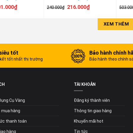
01.000
₫
216.000
₫
240.000
₫
503.00
XEM THÊM
siêu tốt
Bảo hành chính h
ết tốt nhất thị trường
Bảo hành theo chính s
CH
TÀI KHOẢN
 Dụng Cụ Vàng
Đăng ký thành viên
 mua hàng
Thông tin giao hàng
ức thanh toán
Khuyến mãi hot
giao hàng
Tin tức