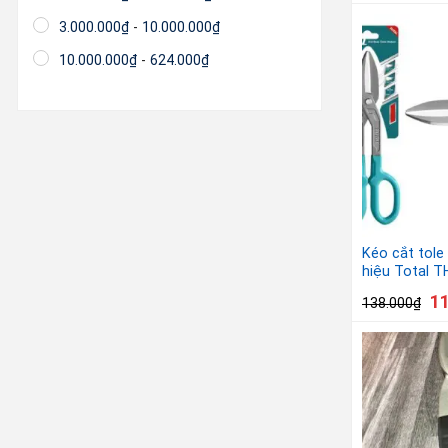
3.000.000
₫
-
10.000.000
₫
10.000.000
₫
-
624.000
₫
Kéo cắt tole
hiệu Total 
1
138.000
₫