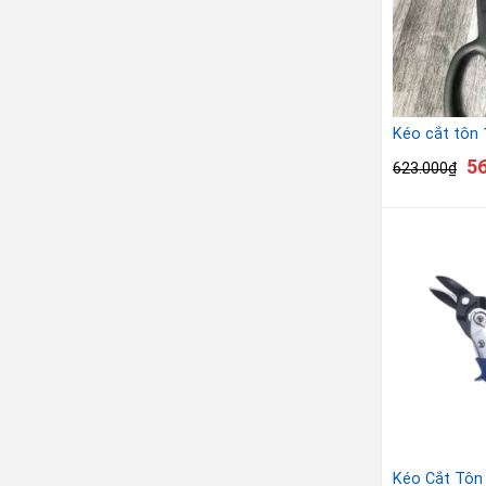
Kéo cắt tôn 
5
623.000
₫
Kéo Cắt Tôn