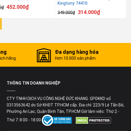
Kingtony 74410
452.000
₫
0
₫
314.000
₫
349.000
₫
ãng
Đa dạng hàng hóa
ách hãng
Hơn 10.000 sản phẩm
THÔNG TIN DOANH NGHIỆP
CTY TNHH DỊCH VỤ CÔNG NGHỆ ĐỨC KHANG. GPĐKKD số
0313563642 do Sở KHĐT TP.HCM cấp. Địa chỉ: 223/9 Lê Tấn Bê,
Phường An Lạc, Quận Bình Tân, TP.HCM Giờ làm việc: Thứ 2 -
Thứ 7: 8:00 - 18:00