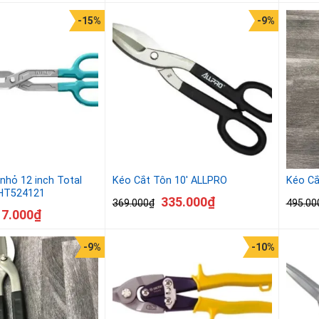
-15%
-9%
 nhỏ 12 inch Total
Kéo Cắt Tôn 10′ ALLPRO
Kéo Cắ
THT524121
335.000
₫
369.000
₫
495.00
17.000
₫
-9%
-10%