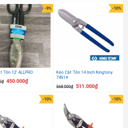
-9%
-10%
t Tôn 12′ ALLPRO
Kéo Cắt Tôn 14 Inch Kingtony
74514
450.000
₫
0
₫
511.000
₫
568.000
₫
-10%
-10%