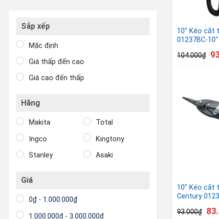
Sắp xếp
10″ Kéo cắt 
01237BC-10″
Mặc định
9
104.000
₫
Giá thấp đến cao
Giá cao đến thấp
Hãng
Makita
Total
Ingco
Kingtony
Stanley
Asaki
Giá
10″ Kéo cắt 
Century 012
0
₫
-
1.000.000
₫
83
93.000
₫
1.000.000
₫
-
3.000.000
₫