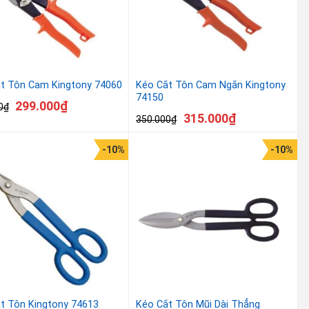
t Tôn Cam Kingtony 74060
Kéo Cắt Tôn Cam Ngắn Kingtony
74150
299.000
₫
0
₫
315.000
₫
350.000
₫
-10%
-10%
t Tôn Kingtony 74613
Kéo Cắt Tôn Mũi Dài Thẳng