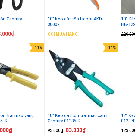
tôn Century
10″ Kéo cắt tôn Licota AKD-
10″ Ké
30002
HB-12
3.000
₫
220.00
GỌI MUA HÀNG
-11%
-11%
tôn trái màu vàng
10″ Kéo cắt tôn trái màu xanh
12″ Ké
35-S
Century 01235-R
01237B
.000
₫
83.000
₫
93.000
₫
123.00