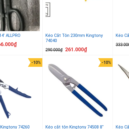
14′ ALLPRO
Kéo Cắt Tôn 230mm Kingtony
Kéo Cắ
74040
66.000
₫
333.00
261.000
₫
290.000
₫
-10%
-10%
 Kingtony 74260
Kéo cắt tôn Kingtony 74508 8″
Kéo Cắ