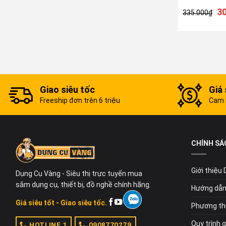
3
335.000
₫
Giao siêu tốc
Giá 
Freeship đơn trên 6 triệu
Cam k
CHÍNH SÁ
Giới thiệu
Dụng Cụ Vàng - Siêu thị trực tuyến mua
sắm dụng cụ, thiết bị, đồ nghề chính hãng.
Hướng dẫn
Giá siêu tốt - Giao siêu tốc.
Phương th
Quy trình 
HOTLINE 1
0908770279