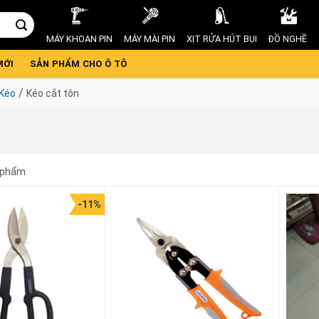
MÁY KHOAN PIN
MÁY MÀI PIN
XỊT RỬA HÚT BỤI
ĐỒ NGHỀ
MỚI
SẢN PHẨM CHO Ô TÔ
/
Kéo
Kéo cắt tôn
 phẩm
-11%