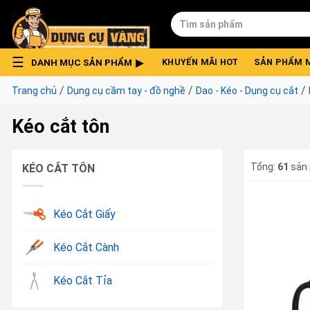
Skip
Tìm
to
kiếm:
content
DANH MỤC SẢN PHẨM
KHUYẾN MÃI HOT
SẢN PHẨM 
/
/
/
Trang chủ
Dụng cụ cầm tay - đồ nghề
Dao - Kéo - Dụng cụ cắt
Kéo cắt tôn
Tổng:
61
sản
KÉO CẮT TÔN
Kéo Cắt Giấy
Kéo Cắt Cành
Kéo Cắt Tỉa