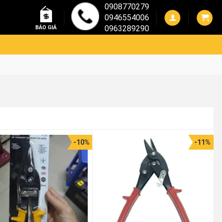
0908770279
0946554006
0963289290
BÁO GIÁ
-10%
-11%