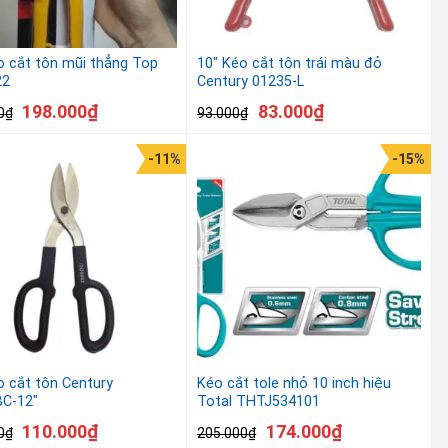
o cắt tôn mũi thẳng Top
10″ Kéo cắt tôn trái màu đỏ
22
Century 01235-L
198.000
₫
83.000
₫
0
₫
93.000
₫
-11%
-15%
o cắt tôn Century
Kéo cắt tole nhỏ 10 inch hiệu
C-12″
Total THTJ534101
110.000
₫
174.000
₫
0
₫
205.000
₫