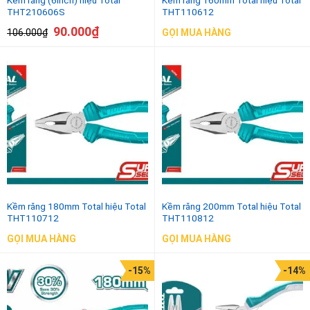
THT210606S
THT110612
90.000
₫
106.000
₫
GỌI MUA HÀNG
Kềm răng 180mm Total hiệu Total
Kềm răng 200mm Total hiệu Total
THT110712
THT110812
GỌI MUA HÀNG
GỌI MUA HÀNG
-15%
-14%