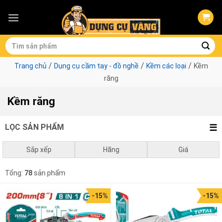
Skip
to
content
Tìm
kiếm:
/
/
/
Trang chủ
Dụng cụ cầm tay - đồ nghề
Kềm các loại
Kềm
răng
Kềm răng
LỌC SẢN PHẨM
Sắp xếp
Hãng
Giá
Mặc định
CFCooper
0
₫
-
1.000.000
₫
Total
Tổng:
78
sản phẩm
Giá thấp đến cao
Ingco
1.000.000
₫
-
3.000.000
₫
Kingtony
-15%
-15%
Giá cao đến thấp
Sata
3.000.000
₫
-
10.000.000
₫
Stanley
Asaki
10.000.000
₫
-
452.000
₫