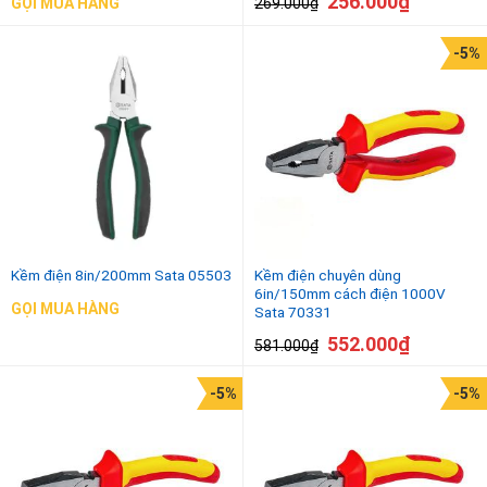
256.000
₫
269.000
₫
GỌI MUA HÀNG
-5%
Kềm điện 8in/200mm Sata 05503
Kềm điện chuyên dùng
6in/150mm cách điện 1000V
GỌI MUA HÀNG
Sata 70331
552.000
₫
581.000
₫
-5%
-5%