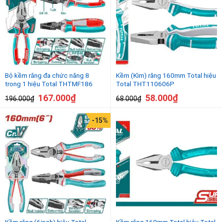
Bộ kềm răng đa chức năng 8
Kềm (Kìm) răng 160mm Total hiệu
trong 1 hiệu Total THTMF186
Total THT110606P
167.000
₫
58.000
₫
196.000
₫
68.000
₫
-15%
Kềm răng (6inch) hiệu Total
Kềm răng 160mm Total hiệu Total