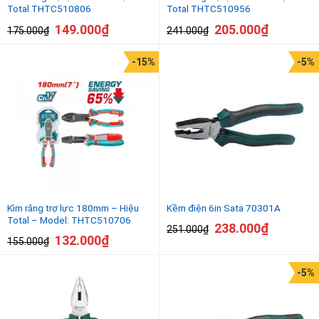
Total THTC510806
Total THTC510956
149.000
₫
205.000
₫
175.000
₫
241.000
₫
-15%
-5%
Kìm răng trợ lực 180mm – Hiệu
Kềm điện 6in Sata 70301A
Total – Model: THTC510706
238.000
₫
251.000
₫
132.000
₫
155.000
₫
-5%