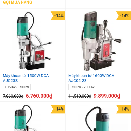
GỌI MUA HÀNG
-14%
-14%
Máy khoan từ 1500W DCA
Máy khoan từ 1600W DCA
AJC23S
AJC02-23
1050w - 1500w
1500w - 2000w
6.760.000
₫
9.899.000
₫
7.860.000
₫
11.510.000
₫
-14%
-14%