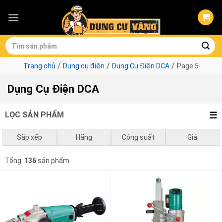
Skip
to
content
Tìm
kiếm:
/
/
/
Trang chủ
Dụng cụ điện
Dụng Cụ Điện DCA
Page 5
Dụng Cụ Điện DCA
LỌC SẢN PHẨM
Sắp xếp
Hãng
Công suất
Giá
Mặc định
Total
>3000w
0
₫
-
1.000.000
₫
DCA
Tổng:
136
sản phẩm
Giá thấp đến cao
0 - 750w
1.000.000
₫
-
3.000.000
₫
Giá cao đến thấp
1050w - 1500w
3.000.000
₫
-
10.000.000
₫
1500w - 2000w
10.000.000
₫
-
1.053.000
₫