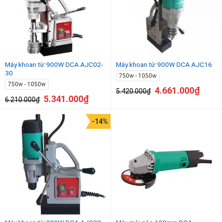
Máy khoan từ 900W DCA AJC02-
Máy khoan từ 900W DCA AJC16
30
750w - 1050w
750w - 1050w
4.661.000
₫
5.420.000
₫
5.341.000
₫
6.210.000
₫
-14%