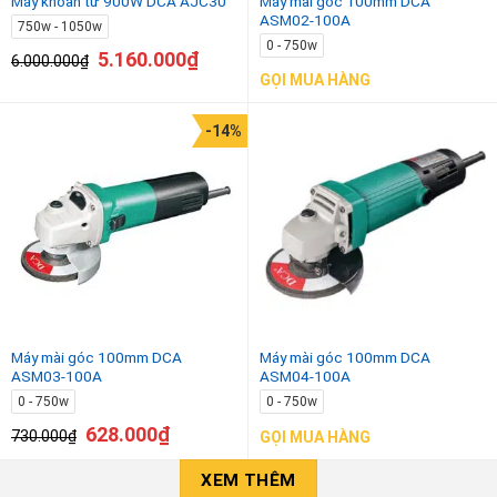
Máy khoan từ 900W DCA AJC30
Máy mài góc 100mm DCA
ASM02-100A
750w - 1050w
0 - 750w
5.160.000
₫
6.000.000
₫
GỌI MUA HÀNG
-14%
Máy mài góc 100mm DCA
Máy mài góc 100mm DCA
ASM03-100A
ASM04-100A
0 - 750w
0 - 750w
628.000
₫
730.000
₫
GỌI MUA HÀNG
XEM THÊM