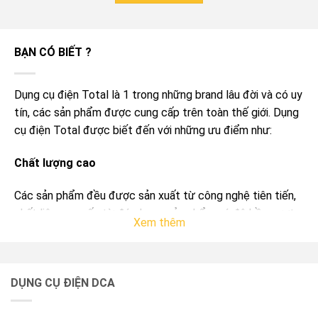
BẠN CÓ BIẾT ?
Dụng cụ điện Total là 1 trong những brand lâu đời và có uy
tín, các sản phẩm được cung cấp trên toàn thế giới. Dụng
cụ điện Total được biết đến với những ưu điểm như:
Chất lượng cao
Các sản phẩm đều được sản xuất từ công nghệ tiên tiến,
chất liệu cao cấp từ đó cho ra sản phẩm có độ bền vượt
Xem thêm
trội, với khả năng chịu nhiệt, chịu lực và hạn chế mài mòn
theo thời gian. Máy ít bị rung lắc khi sử dụng giúp đảm bảo
an toàn cho người dùng. Có thể đây là 1 trong những
DỤNG CỤ ĐIỆN DCA
thương hiệu cung cấp dụng cụ điện tốt nhất hiện nay.
Thiết kế tiện lợi, gọn nhẹ