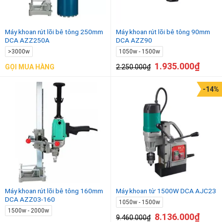
Máy khoan rút lõi bê tông 250mm
Máy khoan rút lõi bê tông 90mm
DCA AZZ250A
DCA AZZ90
>3000w
1050w - 1500w
1.935.000
₫
2.250.000
₫
GỌI MUA HÀNG
-14%
Máy khoan rút lõi bê tông 160mm
Máy khoan từ 1500W DCA AJC23
DCA AZZ03-160
1050w - 1500w
1500w - 2000w
8.136.000
₫
9.460.000
₫