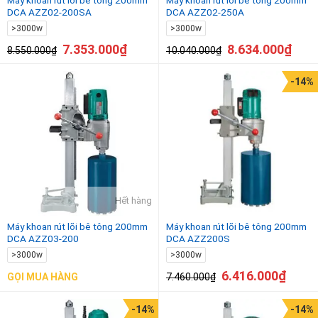
DCA AZZ02-200SA
DCA AZZ02-250A
>3000w
>3000w
7.353.000
₫
8.634.000
₫
8.550.000
₫
10.040.000
₫
-14%
Hết hàng
Máy khoan rút lõi bê tông 200mm
Máy khoan rút lõi bê tông 200mm
DCA AZZ03-200
DCA AZZ200S
>3000w
>3000w
6.416.000
₫
7.460.000
₫
GỌI MUA HÀNG
-14%
-14%